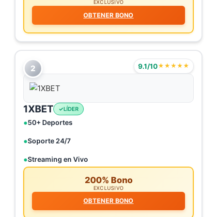
EXCLUSIVO
OBTENER BONO
9.1/10
★★★★★
2
1XBET
LÍDER
50+ Deportes
Soporte 24/7
Streaming en Vivo
200% Bono
EXCLUSIVO
OBTENER BONO