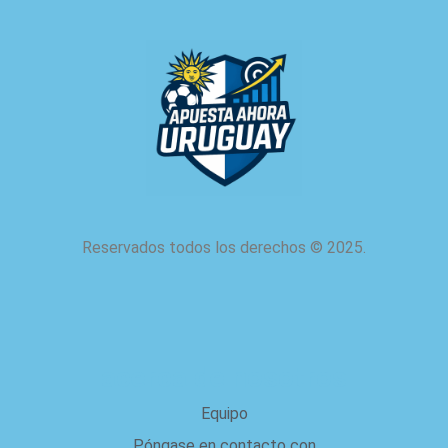
Reservados todos los derechos
©
2025.
acerca de nosotros
Equipo
Póngase en contacto con