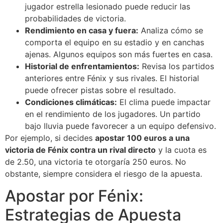
jugador estrella lesionado puede reducir las
probabilidades de victoria.
Rendimiento en casa y fuera:
Analiza cómo se
comporta el equipo en su estadio y en canchas
ajenas. Algunos equipos son más fuertes en casa.
Historial de enfrentamientos:
Revisa los partidos
anteriores entre Fénix y sus rivales. El historial
puede ofrecer pistas sobre el resultado.
Condiciones climáticas:
El clima puede impactar
en el rendimiento de los jugadores. Un partido
bajo lluvia puede favorecer a un equipo defensivo.
Por ejemplo, si decides
apostar 100 euros a una
victoria de Fénix contra un rival directo
y la cuota es
de 2.50, una victoria te otorgaría 250 euros. No
obstante, siempre considera el riesgo de la apuesta.
Apostar por Fénix:
Estrategias de Apuesta