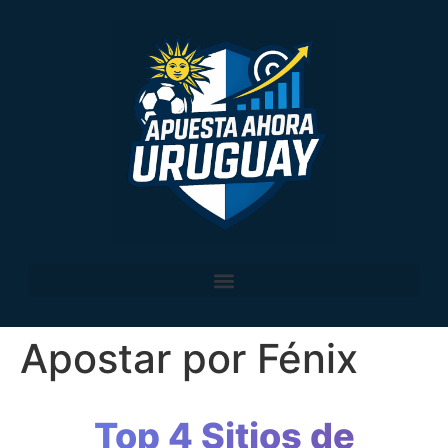
Apostar por Fénix
Top 4 Sitios de