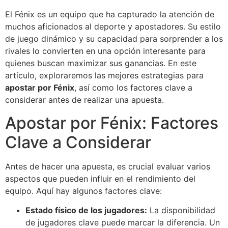
El Fénix es un equipo que ha capturado la atención de
muchos aficionados al deporte y apostadores. Su estilo
de juego dinámico y su capacidad para sorprender a los
rivales lo convierten en una opción interesante para
quienes buscan maximizar sus ganancias. En este
artículo, exploraremos las mejores estrategias para
apostar por Fénix
, así como los factores clave a
considerar antes de realizar una apuesta.
Apostar por Fénix: Factores
Clave a Considerar
Antes de hacer una apuesta, es crucial evaluar varios
aspectos que pueden influir en el rendimiento del
equipo. Aquí hay algunos factores clave:
Estado físico de los jugadores:
La disponibilidad
de jugadores clave puede marcar la diferencia. Un