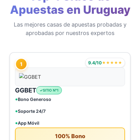
Apuestas en Uruguay
Las mejores casas de apuestas probadas y
aprobadas por nuestros expertos
9.4/10
★★★★★
1
GGBET
SITIO N°1
Bono Generoso
Soporte 24/7
App Móvil
100% Bono