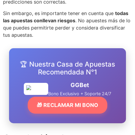
predicciones son correctas.
Sin embargo, es importante tener en cuenta que
todas
las apuestas conllevan riesgos
. No apuestes más de lo
que puedes permitirte perder y considera diversificar
tus apuestas.
🏆 Nuestra Casa de Apuestas
Recomendada N°1
GGBet
Bono Exclusivo + Soporte 24/7
🎁 RECLAMAR MI BONO