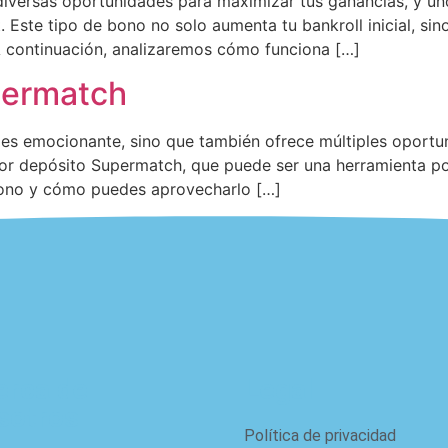
diversas oportunidades para maximizar tus ganancias, y u
Este tipo de bono no solo aumenta tu bankroll inicial, sino
A continuación, analizaremos cómo funciona […]
permatch
 es emocionante, sino que también ofrece múltiples oport
por depósito Supermatch, que puede ser una herramienta po
bono y cómo puedes aprovecharlo […]
erca de
Legal
sotros
Política de privacidad