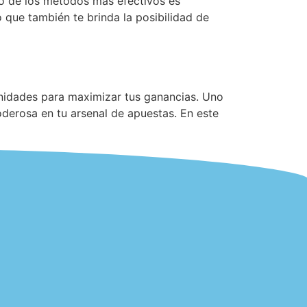
no de los métodos más efectivos es
 que también te brinda la posibilidad de
unidades para maximizar tus ganancias. Uno
derosa en tu arsenal de apuestas. En este