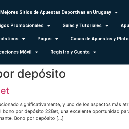
 Mejores Sitios de Apuestas Deportivas en Uruguay
igos Promocionales
Guías y Tutoriales
Apu
nósticos
Pagos
Casas de Apuestas y Plat
icaciones Móvil
Registro y Cuenta
por depósito
Bet
cionado significativamente, y uno de los aspectos más atr
el bono por depósito 22Bet, una excelente oportunidad par
nante. Bono por depósito […]