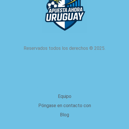
Reservados todos los derechos
©
2025.
acerca de nosotros
Equipo
Póngase en contacto con
Blog