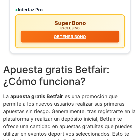
Interfaz Pro
Super Bono
EXCLUSIVO
OBTENER BONO
Apuesta gratis Betfair:
¿Cómo funciona?
La
apuesta gratis Betfair
es una promoción que
permite a los nuevos usuarios realizar sus primeras
apuestas sin riesgo. Generalmente, tras registrarte en la
plataforma y realizar un depósito inicial, Betfair te
ofrece una cantidad en apuestas gratuitas que puedes
utilizar en eventos deportivos seleccionados. Esto te