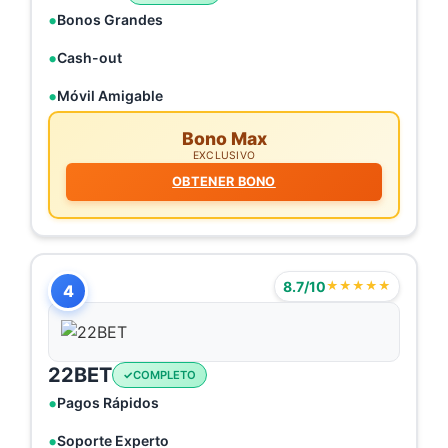
Bonos Grandes
Cash-out
Móvil Amigable
Bono Max
EXCLUSIVO
OBTENER BONO
8.7/10
★★★★★
4
22BET
COMPLETO
Pagos Rápidos
Soporte Experto