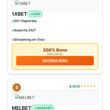
1XBET
LÍDER
50+ Deportes
Soporte 24/7
Streaming en Vivo
200% Bono
EXCLUSIVO
OBTENER BONO
8.9/10
★★★★★
3
MELBET
GENEROSO