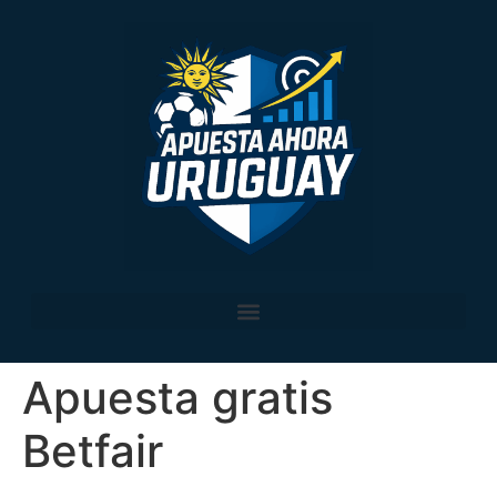
Apuesta gratis
Betfair