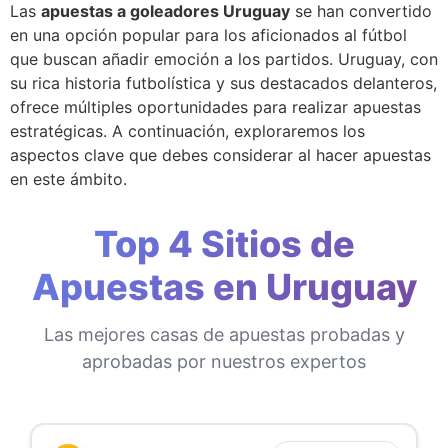
Las
apuestas a goleadores Uruguay
se han convertido
en una opción popular para los aficionados al fútbol
que buscan añadir emoción a los partidos. Uruguay, con
su rica historia futbolística y sus destacados delanteros,
ofrece múltiples oportunidades para realizar apuestas
estratégicas. A continuación, exploraremos los
aspectos clave que debes considerar al hacer apuestas
en este ámbito.
Top 4 Sitios de
Apuestas en Uruguay
Las mejores casas de apuestas probadas y
aprobadas por nuestros expertos