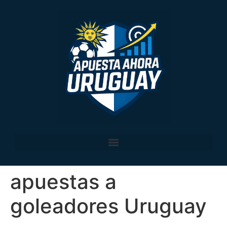
apuestas a
goleadores Uruguay