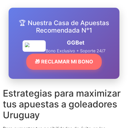
🏆 Nuestra Casa de Apuestas
Recomendada N°1
GGBet
Bono Exclusivo + Soporte 24/7
🎁 RECLAMAR MI BONO
Estrategias para maximizar
tus apuestas a goleadores
Uruguay