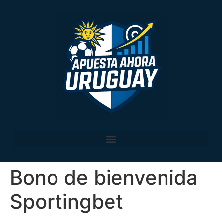
Bono de bienvenida
Sportingbet