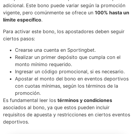
adicional. Este bono puede variar según la promoción
vigente, pero comúnmente se ofrece un
100% hasta un
límite específico
.
Para activar este bono, los apostadores deben seguir
ciertos pasos:
Crearse una cuenta en Sportingbet.
Realizar un primer depósito que cumpla con el
monto mínimo requerido.
Ingresar un código promocional, si es necesario.
Apostar el monto del bono en eventos deportivos
con cuotas mínimas, según los términos de la
promoción.
Es fundamental leer los
términos y condiciones
asociados al bono, ya que estos pueden incluir
requisitos de apuesta y restricciones en ciertos eventos
deportivos.