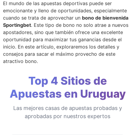
El mundo de las apuestas deportivas puede ser
emocionante y lleno de oportunidades, especialmente
cuando se trata de aprovechar un
bono de bienvenida
Sportingbet
. Este tipo de bono no solo atrae a nuevos
apostadores, sino que también ofrece una excelente
oportunidad para maximizar tus ganancias desde el
inicio. En este artículo, exploraremos los detalles y
consejos para sacar el máximo provecho de este
atractivo bono.
Top 4 Sitios de
Apuestas en Uruguay
Las mejores casas de apuestas probadas y
aprobadas por nuestros expertos