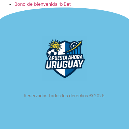
Bono de bienvenida 1xBet
Reservados todos los derechos
©
2025.