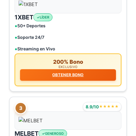
1XBET
LÍDER
50+ Deportes
Soporte 24/7
Streaming en Vivo
200% Bono
EXCLUSIVO
OBTENER BONO
8.9/10
★★★★★
3
MELBET
GENEROSO