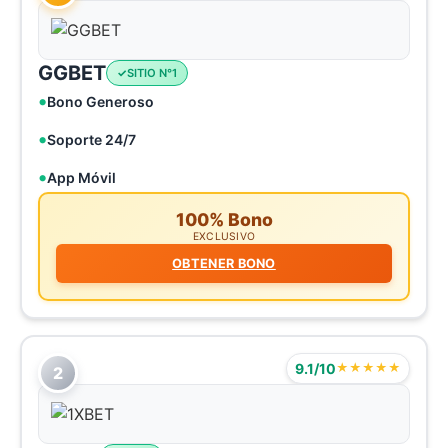
GGBET
SITIO N°1
Bono Generoso
Soporte 24/7
App Móvil
100% Bono
EXCLUSIVO
OBTENER BONO
9.1/10
★★★★★
2