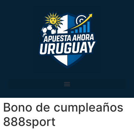
Bono de cumpleaños
888sport