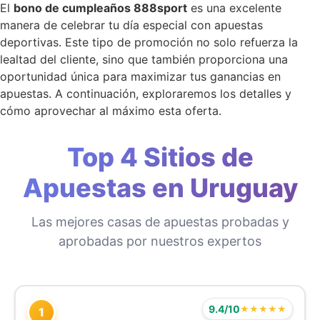
El
bono de cumpleaños 888sport
es una excelente
manera de celebrar tu día especial con apuestas
deportivas. Este tipo de promoción no solo refuerza la
lealtad del cliente, sino que también proporciona una
oportunidad única para maximizar tus ganancias en
apuestas. A continuación, exploraremos los detalles y
cómo aprovechar al máximo esta oferta.
Top 4 Sitios de
Apuestas en Uruguay
Las mejores casas de apuestas probadas y
aprobadas por nuestros expertos
9.4/10
★★★★★
1