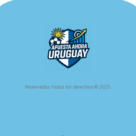
Reservados todos los derechos
©
2025.
acerca de nosotros