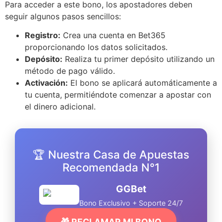
Para acceder a este bono, los apostadores deben
seguir algunos pasos sencillos:
Registro:
Crea una cuenta en Bet365
proporcionando los datos solicitados.
Depósito:
Realiza tu primer depósito utilizando un
método de pago válido.
Activación:
El bono se aplicará automáticamente a
tu cuenta, permitiéndote comenzar a apostar con
el dinero adicional.
🏆 Nuestra Casa de Apuestas
Recomendada N°1
GGBet
Bono Exclusivo + Soporte 24/7
🎁 RECLAMAR MI BONO