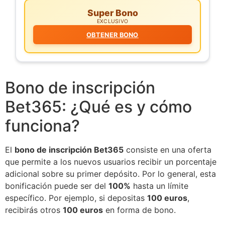
Super Bono
EXCLUSIVO
OBTENER BONO
Bono de inscripción
Bet365: ¿Qué es y cómo
funciona?
El
bono de inscripción Bet365
consiste en una oferta
que permite a los nuevos usuarios recibir un porcentaje
adicional sobre su primer depósito. Por lo general, esta
bonificación puede ser del
100%
hasta un límite
específico. Por ejemplo, si depositas
100 euros
,
recibirás otros
100 euros
en forma de bono.