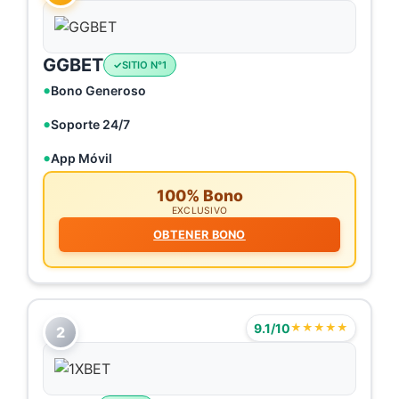
GGBET
SITIO N°1
Bono Generoso
Soporte 24/7
App Móvil
100% Bono
EXCLUSIVO
OBTENER BONO
9.1/10
★★★★★
2