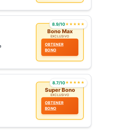
8.9/10
★★★★★
Bono Max
EXCLUSIVO
OBTENER
e
BONO
8.7/10
★★★★★
Super Bono
EXCLUSIVO
OBTENER
BONO