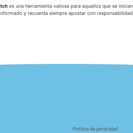
atch
es una herramienta valiosa para aquellos que se inicia
informado y recuerda siempre apostar con responsabilidad
erca de
Legal
sotros
Política de privacidad