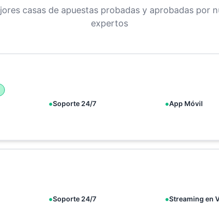
jores casas de apuestas probadas y aprobadas por n
expertos
Soporte 24/7
App Móvil
Soporte 24/7
Streaming en 