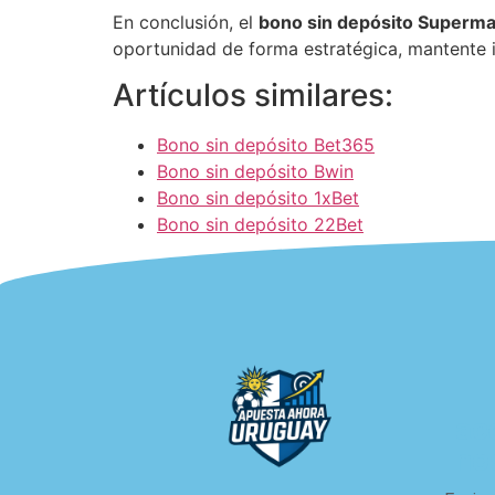
En conclusión, el
bono sin depósito Superm
oportunidad de forma estratégica, mantente 
Artículos similares:
Bono sin depósito Bet365
Bono sin depósito Bwin
Bono sin depósito 1xBet
Bono sin depósito 22Bet
ac
no