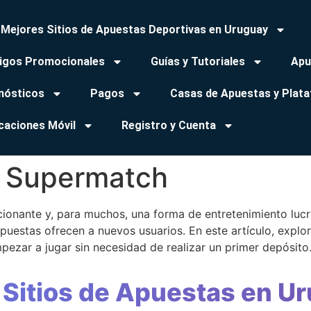
 Mejores Sitios de Apuestas Deportivas en Uruguay
igos Promocionales
Guías y Tutoriales
Apu
nósticos
Pagos
Casas de Apuestas y Plat
icaciones Móvil
Registro y Cuenta
o Supermatch
ionante y, para muchos, una forma de entretenimiento lucr
puestas ofrecen a nuevos usuarios. En este artículo, expl
ezar a jugar sin necesidad de realizar un primer depósito
 Sitios de Apuestas en U