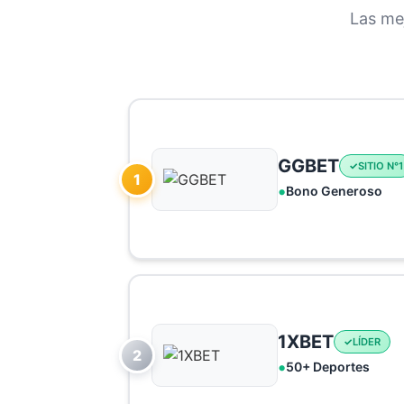
Las me
GGBET
SITIO N°1
1
Bono Generoso
1XBET
LÍDER
2
50+ Deportes