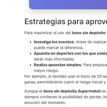
Estrategias para apro
Para maximizar el uso del
bono sin depósito
Investiga los eventos:
Antes de realizar
puede marcar la diferencia.
Apuesta en deportes con los que estés 
serán más informadas.
Realiza apuestas simples:
Para empezar,
mayor riesgo.
Por ejemplo, si decides usar el bono de 20 eu
ganas, permitiéndote cubrir el riesgo inicial 
Aunque el
bono sin depósito Supermatch
es 
siempre conllevan la posibilidad de perder, in
emoción del momento.