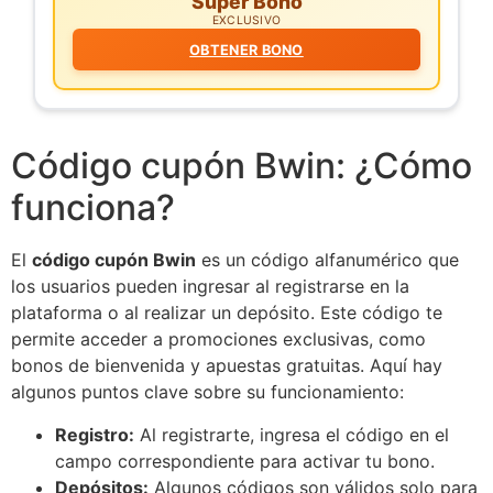
Super Bono
EXCLUSIVO
OBTENER BONO
Código cupón Bwin: ¿Cómo
funciona?
El
código cupón Bwin
es un código alfanumérico que
los usuarios pueden ingresar al registrarse en la
plataforma o al realizar un depósito. Este código te
permite acceder a promociones exclusivas, como
bonos de bienvenida y apuestas gratuitas. Aquí hay
algunos puntos clave sobre su funcionamiento:
Registro:
Al registrarte, ingresa el código en el
campo correspondiente para activar tu bono.
Depósitos:
Algunos códigos son válidos solo para