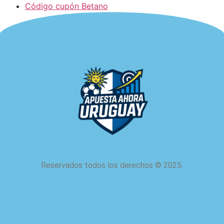
Código cupón Betano
Reservados todos los derechos
©
2025.