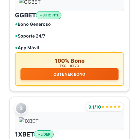
GGBET
SITIO N°1
Bono Generoso
Soporte 24/7
App Móvil
100% Bono
EXCLUSIVO
OBTENER BONO
9.1/10
★★★★★
2
1XBET
LÍDER