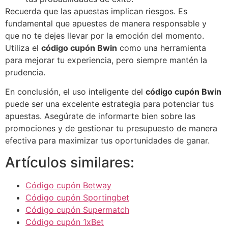
Recuerda que las apuestas implican riesgos. Es
fundamental que apuestes de manera responsable y
que no te dejes llevar por la emoción del momento.
Utiliza el
código cupón Bwin
como una herramienta
para mejorar tu experiencia, pero siempre mantén la
prudencia.
En conclusión, el uso inteligente del
código cupón Bwin
puede ser una excelente estrategia para potenciar tus
apuestas. Asegúrate de informarte bien sobre las
promociones y de gestionar tu presupuesto de manera
efectiva para maximizar tus oportunidades de ganar.
Artículos similares:
Código cupón Betway
Código cupón Sportingbet
Código cupón Supermatch
Código cupón 1xBet