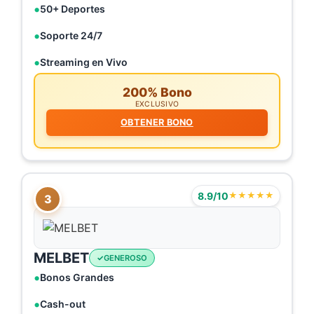
50+ Deportes
Soporte 24/7
Streaming en Vivo
200% Bono
EXCLUSIVO
OBTENER BONO
8.9/10
★★★★★
3
MELBET
GENEROSO
Bonos Grandes
Cash-out