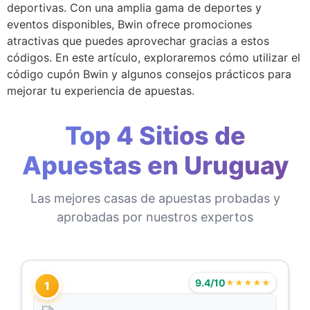
deportivas. Con una amplia gama de deportes y
eventos disponibles, Bwin ofrece promociones
atractivas que puedes aprovechar gracias a estos
códigos. En este artículo, exploraremos cómo utilizar el
código cupón Bwin y algunos consejos prácticos para
mejorar tu experiencia de apuestas.
Top 4 Sitios de
Apuestas en Uruguay
Las mejores casas de apuestas probadas y
aprobadas por nuestros expertos
9.4/10
★★★★★
1