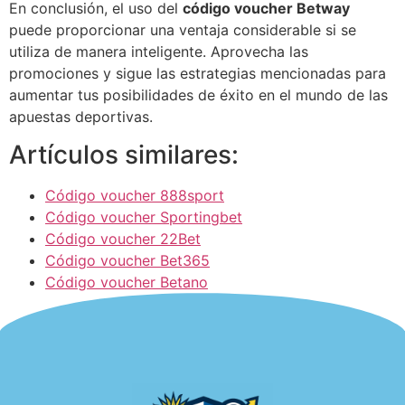
En conclusión, el uso del
código voucher Betway
puede proporcionar una ventaja considerable si se
utiliza de manera inteligente. Aprovecha las
promociones y sigue las estrategias mencionadas para
aumentar tus posibilidades de éxito en el mundo de las
apuestas deportivas.
Artículos similares:
Código voucher 888sport
Código voucher Sportingbet
Código voucher 22Bet
Código voucher Bet365
Código voucher Betano