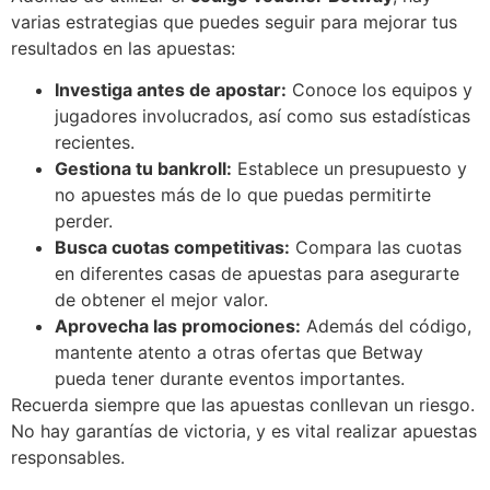
varias estrategias que puedes seguir para mejorar tus
resultados en las apuestas:
Investiga antes de apostar:
Conoce los equipos y
jugadores involucrados, así como sus estadísticas
recientes.
Gestiona tu bankroll:
Establece un presupuesto y
no apuestes más de lo que puedas permitirte
perder.
Busca cuotas competitivas:
Compara las cuotas
en diferentes casas de apuestas para asegurarte
de obtener el mejor valor.
Aprovecha las promociones:
Además del código,
mantente atento a otras ofertas que Betway
pueda tener durante eventos importantes.
Recuerda siempre que las apuestas conllevan un riesgo.
No hay garantías de victoria, y es vital realizar apuestas
responsables.