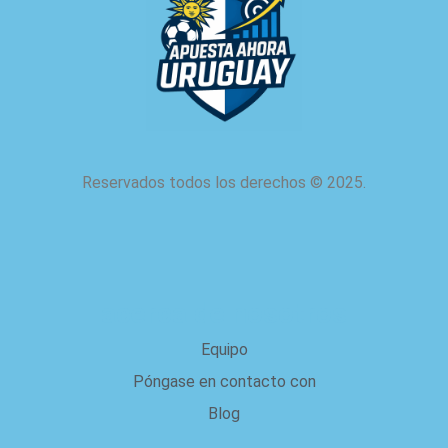
Reservados todos los derechos
©
2025.
acerca de nosotros
Equipo
Póngase en contacto con
Blog