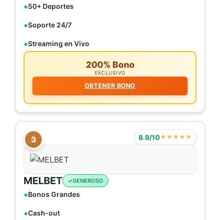
50+ Deportes
Soporte 24/7
Streaming en Vivo
200% Bono
EXCLUSIVO
OBTENER BONO
8.9/10
★★★★★
3
MELBET
GENEROSO
Bonos Grandes
Cash-out