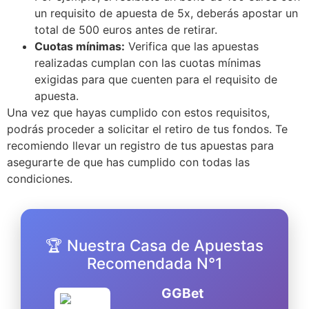
un requisito de apuesta de 5x, deberás apostar un
total de 500 euros antes de retirar.
Cuotas mínimas:
Verifica que las apuestas
realizadas cumplan con las cuotas mínimas
exigidas para que cuenten para el requisito de
apuesta.
Una vez que hayas cumplido con estos requisitos,
podrás proceder a solicitar el retiro de tus fondos. Te
recomiendo llevar un registro de tus apuestas para
asegurarte de que has cumplido con todas las
condiciones.
🏆 Nuestra Casa de Apuestas
Recomendada N°1
GGBet