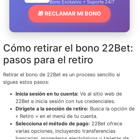
Bono Exclusivo + Soporte 24/7
🎁 RECLAMAR MI BONO
Cómo retirar el bono 22Bet:
pasos para el retiro
Retirar el bono de 22Bet es un proceso sencillo si
sigues estos pasos:
Inicia sesión en tu cuenta:
Ve al sitio web de
22Bet e inicia sesión con tus credenciales.
Dirígete a la sección de retiro:
Busca la opción de
« Retiro » en el menú de tu cuenta.
Selecciona el método de pago:
22Bet ofrece
varias opciones, incluyendo transferencias
bancarias, monederos electrónicos y tarjetas de