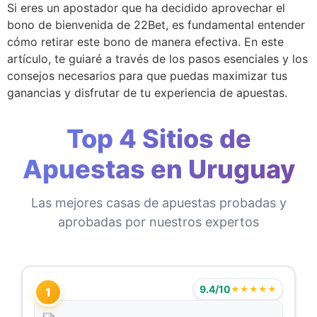
Si eres un apostador que ha decidido aprovechar el
bono de bienvenida de 22Bet, es fundamental entender
cómo retirar este bono de manera efectiva. En este
artículo, te guiaré a través de los pasos esenciales y los
consejos necesarios para que puedas maximizar tus
ganancias y disfrutar de tu experiencia de apuestas.
Top 4 Sitios de
Apuestas en Uruguay
Las mejores casas de apuestas probadas y
aprobadas por nuestros expertos
9.4/10
★★★★★
1