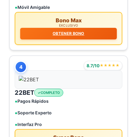
Móvil Amigable
Bono Max
EXCLUSIVO
OBTENER BONO
8.7/10
★★★★★
4
22BET
COMPLETO
Pagos Rápidos
Soporte Experto
Interfaz Pro