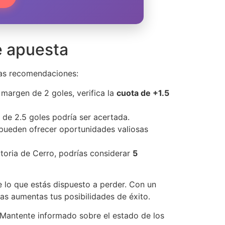
e apuesta
unas recomendaciones:
margen de 2 goles, verifica la
cuota de +1.5
de 2.5 goles podría ser acertada.
o pueden ofrecer oportunidades valiosas
ctoria de Cerro, podrías considerar
5
 lo que estás dispuesto a perder. Con un
ras aumentas tus posibilidades de éxito.
a. Mantente informado sobre el estado de los