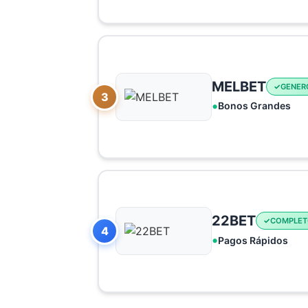
MELBET
GENER
3
Bonos Grandes
22BET
COMPLE
4
Pagos Rápidos