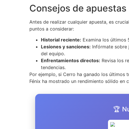
Consejos de apuestas C
Antes de realizar cualquier apuesta, es cruci
puntos a considerar:
Historial reciente:
Examina los últimos 5
Lesiones y sanciones:
Infórmate sobre 
del equipo.
Enfrentamientos directos:
Revisa los re
tendencias.
Por ejemplo, si Cerro ha ganado los últimos 
Fénix ha mostrado un rendimiento sólido en 
🏆 N