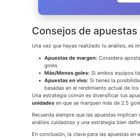
Consejos de apuestas 
Una vez que hayas realizado tu análisis, es 
Apuestas de margen:
Considera apostar
goles.
Más/Menos goles:
Si ambos equipos tie
Apuestas en vivo:
Si tienes la posibili
basadas en el rendimiento actual de los
Una estrategia común es diversificar tus apu
unidades
en que se marquen más de 2.5 goles
Recuerda siempre que las apuestas implican 
análisis cuidadoso y una estrategia bien defi
En conclusión, la clave para las apuestas en 