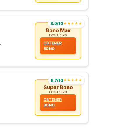
8.9/10
★★★★★
Bono Max
EXCLUSIVO
OBTENER
e
BONO
8.7/10
★★★★★
Super Bono
EXCLUSIVO
OBTENER
BONO