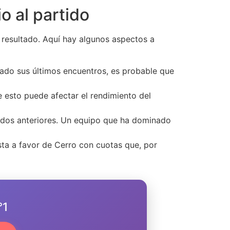
o al partido
l resultado. Aquí hay algunos aspectos a
ado sus últimos encuentros, es probable que
e esto puede afectar el rendimiento del
idos anteriores. Un equipo que ha dominado
sta a favor de Cerro con cuotas que, por
°1