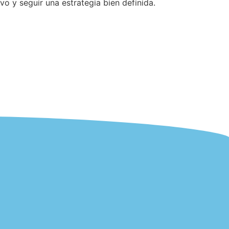
vo y seguir una estrategia bien definida.