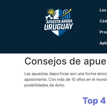
Los
Cód
Pro
Apl
Consejos de apue
Las apuestas deportivas son una forma emoci
apasionante. Con más de 10 años en el mundo
posibilidades de éxito.
Top 4