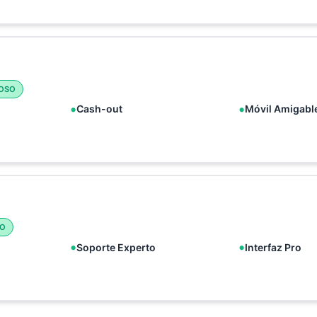
OSO
Cash-out
Móvil Amigabl
TO
Soporte Experto
Interfaz Pro