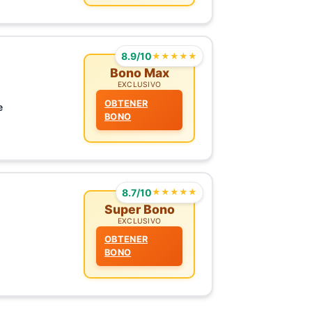
8.9/10
★★★★★
Bono Max
EXCLUSIVO
OBTENER
e
BONO
8.7/10
★★★★★
Super Bono
EXCLUSIVO
OBTENER
BONO