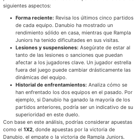
siguientes aspectos:
Forma reciente:
Revisa los últimos cinco partidos
de cada equipo. Danubio ha mostrado un
rendimiento sólido en casa, mientras que Rampla
Juniors ha tenido dificultades en sus visitas.
Lesiones y suspensiones:
Asegúrate de estar al
tanto de las lesiones o sanciones que puedan
afectar a los jugadores clave. Un jugador estrella
fuera del juego puede cambiar drásticamente las
dinámicas del equipo.
Historial de enfrentamientos:
Analiza cómo se
han enfrentado los dos equipos en el pasado. Por
ejemplo, si Danubio ha ganado la mayoría de los
partidos anteriores, podría ser un indicativo de su
superioridad en este duelo.
Con base en este análisis, podrías considerar apuestas
como el
1X2
, donde apuestas por la victoria de
Danubio, el empate o la victoria de Rampla Juniors,