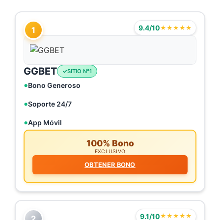
9.4/10
★★★★★
1
GGBET
SITIO N°1
Bono Generoso
Soporte 24/7
App Móvil
100% Bono
EXCLUSIVO
OBTENER BONO
9.1/10
★★★★★
2