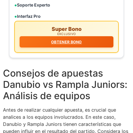
Soporte Experto
Interfaz Pro
Super Bono
EXCLUSIVO
OBTENER BONO
Consejos de apuestas
Danubio vs Rampla Juniors:
Análisis de equipos
Antes de realizar cualquier apuesta, es crucial que
analices a los equipos involucrados. En este caso,
Danubio y Rampla Juniors tienen características que
pueden influir en el resultado del partido. Considera los