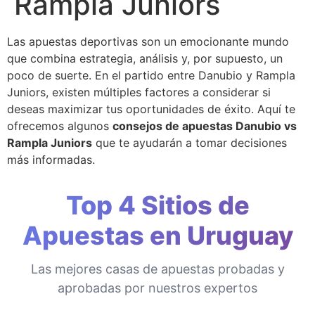
Rampla Juniors
Las apuestas deportivas son un emocionante mundo
que combina estrategia, análisis y, por supuesto, un
poco de suerte. En el partido entre Danubio y Rampla
Juniors, existen múltiples factores a considerar si
deseas maximizar tus oportunidades de éxito. Aquí te
ofrecemos algunos
consejos de apuestas Danubio vs
Rampla Juniors
que te ayudarán a tomar decisiones
más informadas.
Top 4 Sitios de
Apuestas en Uruguay
Las mejores casas de apuestas probadas y
aprobadas por nuestros expertos