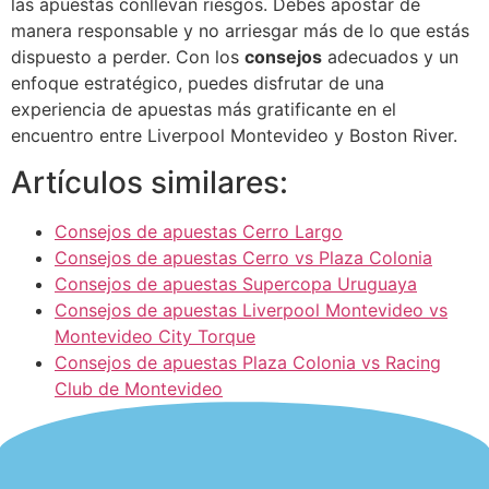
las apuestas conllevan riesgos. Debes apostar de
manera responsable y no arriesgar más de lo que estás
dispuesto a perder. Con los
consejos
adecuados y un
enfoque estratégico, puedes disfrutar de una
experiencia de apuestas más gratificante en el
encuentro entre Liverpool Montevideo y Boston River.
Artículos similares:
Consejos de apuestas Cerro Largo
Consejos de apuestas Cerro vs Plaza Colonia
Consejos de apuestas Supercopa Uruguaya
Consejos de apuestas Liverpool Montevideo vs
Montevideo City Torque
Consejos de apuestas Plaza Colonia vs Racing
Club de Montevideo