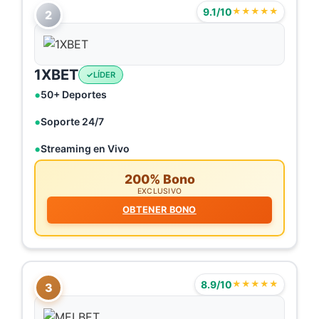
9.1/10
★★★★★
2
1XBET
LÍDER
50+ Deportes
Soporte 24/7
Streaming en Vivo
200% Bono
EXCLUSIVO
OBTENER BONO
8.9/10
★★★★★
3