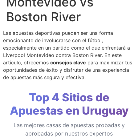
Montevideo vs
Boston River
Las apuestas deportivas pueden ser una forma
emocionante de involucrarse con el fútbol,
especialmente en un partido como el que enfrentará a
Liverpool Montevideo contra Boston River. En este
artículo, ofrecemos
consejos clave
para maximizar tus
oportunidades de éxito y disfrutar de una experiencia
de apuestas más segura y efectiva.
Top 4 Sitios de
Apuestas en Uruguay
Las mejores casas de apuestas probadas y
aprobadas por nuestros expertos