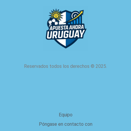
Reservados todos los derechos
©
2025.
acerca de nosotros
Equipo
Póngase en contacto con