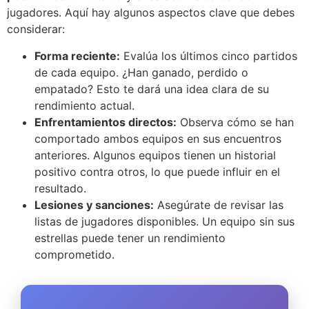
jugadores. Aquí hay algunos aspectos clave que debes
considerar:
Forma reciente:
Evalúa los últimos cinco partidos
de cada equipo. ¿Han ganado, perdido o
empatado? Esto te dará una idea clara de su
rendimiento actual.
Enfrentamientos directos:
Observa cómo se han
comportado ambos equipos en sus encuentros
anteriores. Algunos equipos tienen un historial
positivo contra otros, lo que puede influir en el
resultado.
Lesiones y sanciones:
Asegúrate de revisar las
listas de jugadores disponibles. Un equipo sin sus
estrellas puede tener un rendimiento
comprometido.