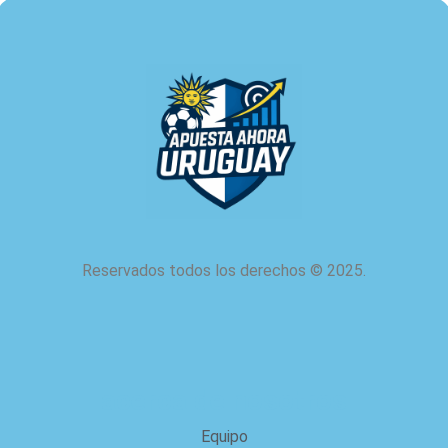
Reservados todos los derechos
©
2025.
acerca de nosotros
Equipo