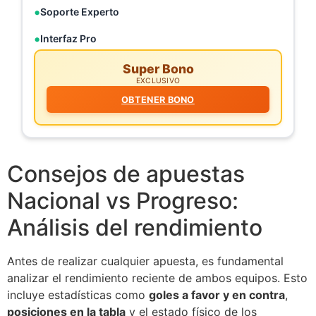
Soporte Experto
Interfaz Pro
Super Bono
EXCLUSIVO
OBTENER BONO
Consejos de apuestas
Nacional vs Progreso:
Análisis del rendimiento
Antes de realizar cualquier apuesta, es fundamental
analizar el rendimiento reciente de ambos equipos. Esto
incluye estadísticas como
goles a favor y en contra
,
posiciones en la tabla
y el estado físico de los