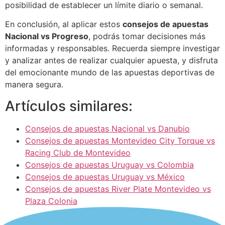
posibilidad de establecer un límite diario o semanal.
En conclusión, al aplicar estos
consejos de apuestas
Nacional vs Progreso
, podrás tomar decisiones más
informadas y responsables. Recuerda siempre investigar
y analizar antes de realizar cualquier apuesta, y disfruta
del emocionante mundo de las apuestas deportivas de
manera segura.
Artículos similares:
Consejos de apuestas Nacional vs Danubio
Consejos de apuestas Montevideo City Torque vs
Racing Club de Montevideo
Consejos de apuestas Uruguay vs Colombia
Consejos de apuestas Uruguay vs México
Consejos de apuestas River Plate Montevideo vs
Plaza Colonia