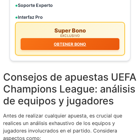
Soporte Experto
Interfaz Pro
Super Bono
EXCLUSIVO
OBTENER BONO
Consejos de apuestas UEFA
Champions League: análisis
de equipos y jugadores
Antes de realizar cualquier apuesta, es crucial que
realices un análisis exhaustivo de los equipos y
jugadores involucrados en el partido. Considera
aspectos como: