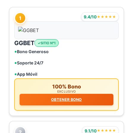
9.4/10
★★★★★
1
GGBET
SITIO N°1
Bono Generoso
Soporte 24/7
App Móvil
100% Bono
EXCLUSIVO
OBTENER BONO
9.1/10
★★★★★
2