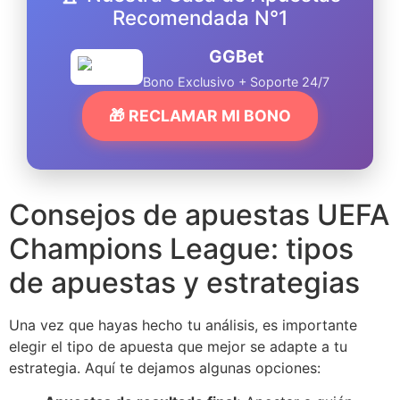
Recomendada N°1
GGBet
Bono Exclusivo + Soporte 24/7
🎁 RECLAMAR MI BONO
Consejos de apuestas UEFA
Champions League: tipos
de apuestas y estrategias
Una vez que hayas hecho tu análisis, es importante
elegir el tipo de apuesta que mejor se adapte a tu
estrategia. Aquí te dejamos algunas opciones: