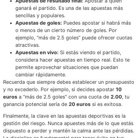
Apuestas de resultado final:
Apostar a quién
ganará el partido. Es una de las apuestas más
sencillas y populares.
Apuestas de goles:
Puedes apostar si habrá más
o menos de un cierto número de goles. Por
ejemplo, “más de 2.5 goles” puede ofrecer cuotas
atractivas.
Apuestas en vivo:
Si estás viendo el partido,
considera hacer apuestas en tiempo real. Esto te
permite aprovechar situaciones que puedan
cambiar rápidamente.
Recuerda que siempre debes establecer un presupuesto
y no excederlo. Por ejemplo, si decides apostar
10
euros
a “más de 2.5 goles” con una cuota de
2.00
, tu
ganancia potencial sería de
20 euros
si es exitosa.
Finalmente, la clave en las apuestas deportivas es la
gestión del riesgo. Nunca apuestes más de lo que estás
dispuesto a perder y mantén la calma ante las pérdidas.