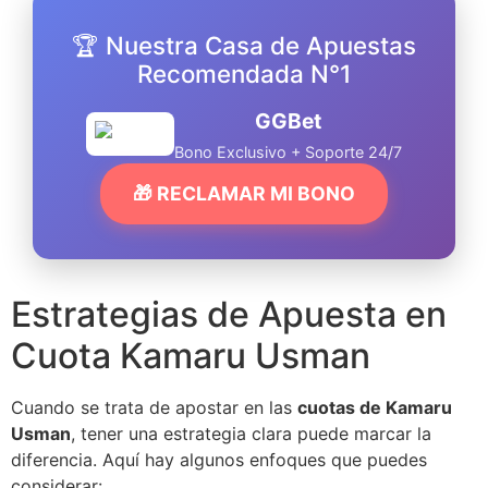
🏆 Nuestra Casa de Apuestas
Recomendada N°1
GGBet
Bono Exclusivo + Soporte 24/7
🎁 RECLAMAR MI BONO
Estrategias de Apuesta en
Cuota Kamaru Usman
Cuando se trata de apostar en las
cuotas de Kamaru
Usman
, tener una estrategia clara puede marcar la
diferencia. Aquí hay algunos enfoques que puedes
considerar: