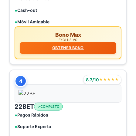
Cash-out
Móvil Amigable
Bono Max
EXCLUSIVO
OBTENER BONO
8.7/10
★★★★★
4
22BET
COMPLETO
Pagos Rápidos
Soporte Experto