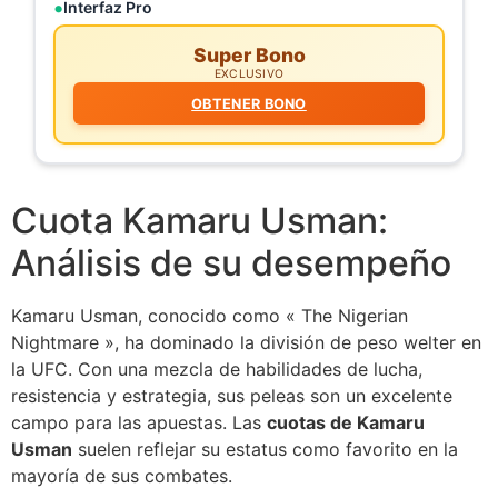
Interfaz Pro
Super Bono
EXCLUSIVO
OBTENER BONO
Cuota Kamaru Usman:
Análisis de su desempeño
Kamaru Usman, conocido como « The Nigerian
Nightmare », ha dominado la división de peso welter en
la UFC. Con una mezcla de habilidades de lucha,
resistencia y estrategia, sus peleas son un excelente
campo para las apuestas. Las
cuotas de Kamaru
Usman
suelen reflejar su estatus como favorito en la
mayoría de sus combates.