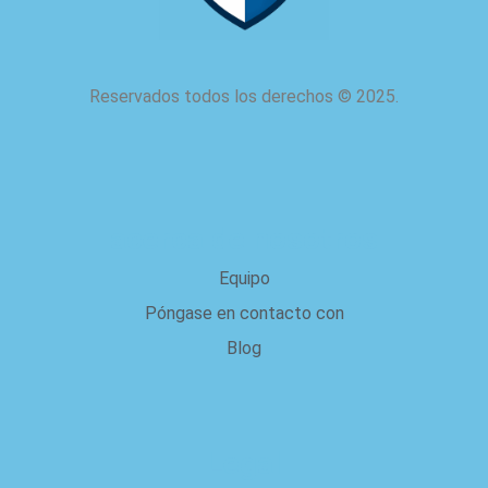
Reservados todos los derechos
©
2025.
acerca de nosotros
Equipo
Póngase en contacto con
Blog
Legal