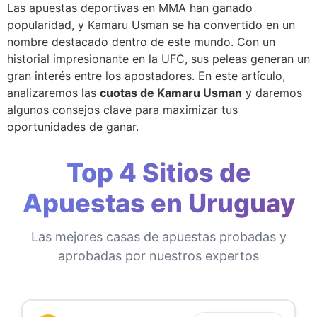
Las apuestas deportivas en MMA han ganado
popularidad, y Kamaru Usman se ha convertido en un
nombre destacado dentro de este mundo. Con un
historial impresionante en la UFC, sus peleas generan un
gran interés entre los apostadores. En este artículo,
analizaremos las
cuotas de Kamaru Usman
y daremos
algunos consejos clave para maximizar tus
oportunidades de ganar.
Top 4 Sitios de
Apuestas en Uruguay
Las mejores casas de apuestas probadas y
aprobadas por nuestros expertos