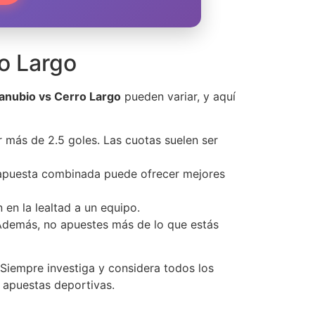
o Largo
anubio vs Cerro Largo
pueden variar, y aquí
 más de 2.5 goles. Las cuotas suelen ser
 apuesta combinada puede ofrecer mejores
 en la lealtad a un equipo.
 Además, no apuestes más de lo que estás
 Siempre investiga y considera todos los
s apuestas deportivas.