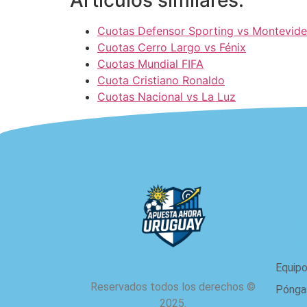
Cuotas Defensor Sporting vs Montevide
Cuotas Cerro Largo vs Fénix
Cuotas Mundial FIFA
Cuota Cristiano Ronaldo
Cuotas Nacional vs La Luz
ac
no
Equip
Reservados todos los derechos
©
Pónga
2025.