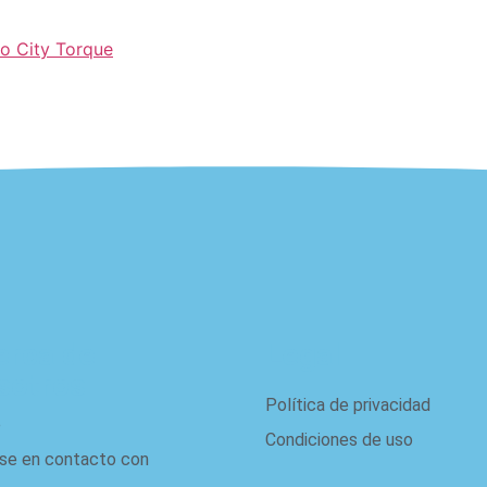
o City Torque
erca de
Legal
sotros
Política de privacidad
o
Condiciones de uso
se en contacto con