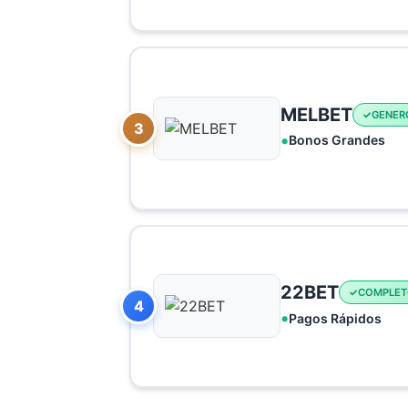
MELBET
GENER
3
Bonos Grandes
22BET
COMPLE
4
Pagos Rápidos