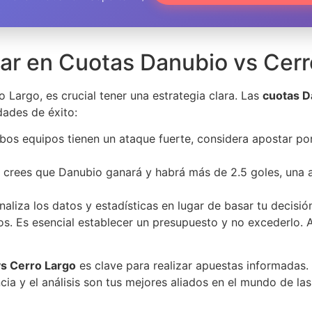
tar en Cuotas Danubio vs Cerr
o Largo, es crucial tener una estrategia clara. Las
cuotas D
dades de éxito:
os equipos tienen un ataque fuerte, considera apostar por
 crees que Danubio ganará y habrá más de 2.5 goles, una
aliza los datos y estadísticas en lugar de basar tu decisión
os. Es esencial establecer un presupuesto y no excederlo.
vs Cerro Largo
es clave para realizar apuestas informadas.
cia y el análisis son tus mejores aliados en el mundo de la