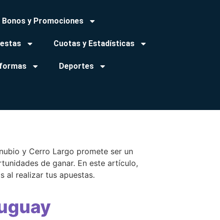
Bonos y Promociones
estas
Cuotas y Estadísticas
aformas
Deportes
anubio y Cerro Largo promete ser un
unidades de ganar. En este artículo,
al realizar tus apuestas.
ruguay