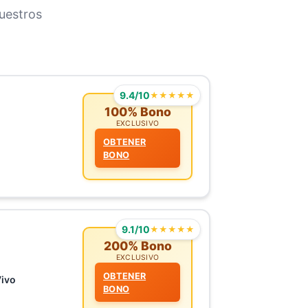
uestros
9.4/10
★★★★★
100% Bono
EXCLUSIVO
OBTENER
BONO
9.1/10
★★★★★
200% Bono
EXCLUSIVO
OBTENER
Vivo
BONO