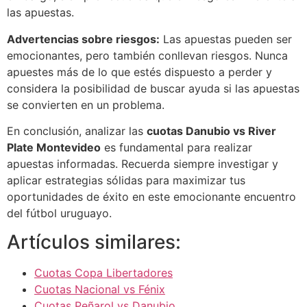
las apuestas.
Advertencias sobre riesgos:
Las apuestas pueden ser
emocionantes, pero también conllevan riesgos. Nunca
apuestes más de lo que estés dispuesto a perder y
considera la posibilidad de buscar ayuda si las apuestas
se convierten en un problema.
En conclusión, analizar las
cuotas Danubio vs River
Plate Montevideo
es fundamental para realizar
apuestas informadas. Recuerda siempre investigar y
aplicar estrategias sólidas para maximizar tus
oportunidades de éxito en este emocionante encuentro
del fútbol uruguayo.
Artículos similares:
Cuotas Copa Libertadores
Cuotas Nacional vs Fénix
Cuotas Peñarol vs Danubio