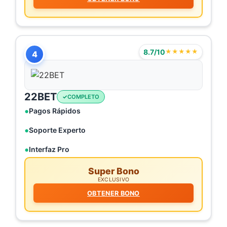
8.7/10
★★★★★
4
22BET
COMPLETO
Pagos Rápidos
Soporte Experto
Interfaz Pro
Super Bono
EXCLUSIVO
OBTENER BONO