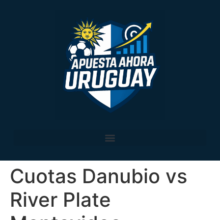
Cuotas Danubio vs
River Plate