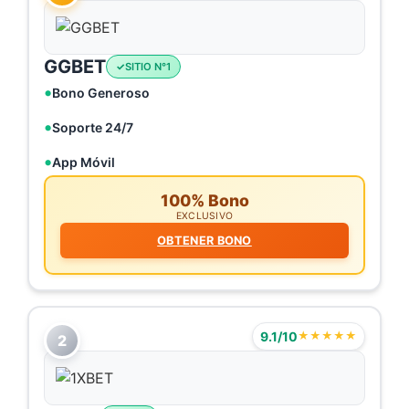
GGBET
SITIO N°1
Bono Generoso
Soporte 24/7
App Móvil
100% Bono
EXCLUSIVO
OBTENER BONO
9.1/10
★★★★★
2