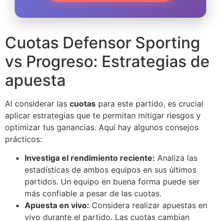
Cuotas Defensor Sporting
vs Progreso: Estrategias de
apuesta
Al considerar las
cuotas
para este partido, es crucial
aplicar estrategias que te permitan mitigar riesgos y
optimizar tus ganancias. Aquí hay algunos consejos
prácticos:
Investiga el rendimiento reciente:
Analiza las
estadísticas de ambos equipos en sus últimos
partidos. Un equipo en buena forma puede ser
más confiable a pesar de las cuotas.
Apuesta en vivo:
Considera realizar apuestas en
vivo durante el partido. Las cuotas cambian