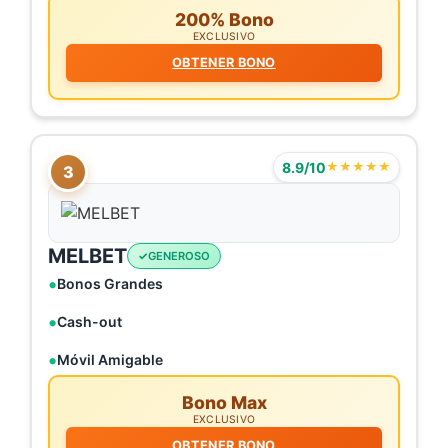
200% Bono
EXCLUSIVO
OBTENER BONO
8.9/10
★★★★★
3
MELBET
GENEROSO
Bonos Grandes
Cash-out
Móvil Amigable
Bono Max
EXCLUSIVO
OBTENER BONO