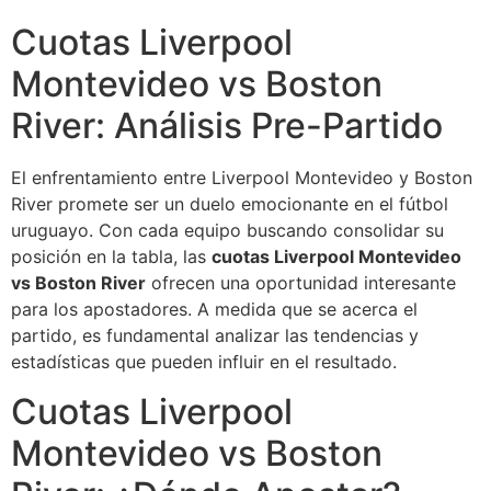
Cuotas Liverpool
Montevideo vs Boston
River: Análisis Pre-Partido
El enfrentamiento entre Liverpool Montevideo y Boston
River promete ser un duelo emocionante en el fútbol
uruguayo. Con cada equipo buscando consolidar su
posición en la tabla, las
cuotas Liverpool Montevideo
vs Boston River
ofrecen una oportunidad interesante
para los apostadores. A medida que se acerca el
partido, es fundamental analizar las tendencias y
estadísticas que pueden influir en el resultado.
Cuotas Liverpool
Montevideo vs Boston