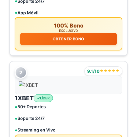
Soporte 24/7
App Móvil
100% Bono
EXCLUSIVO
OBTENER BONO
9.1/10
★★★★★
2
1XBET
LÍDER
50+ Deportes
Soporte 24/7
Streaming en Vivo