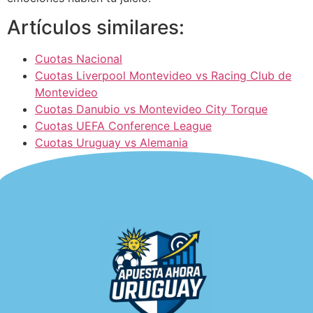
Artículos similares:
Cuotas Nacional
Cuotas Liverpool Montevideo vs Racing Club de
Montevideo
Cuotas Danubio vs Montevideo City Torque
Cuotas UEFA Conference League
Cuotas Uruguay vs Alemania