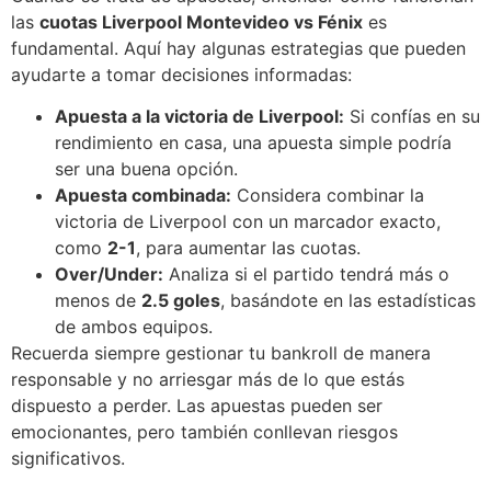
las
cuotas Liverpool Montevideo vs Fénix
es
fundamental. Aquí hay algunas estrategias que pueden
ayudarte a tomar decisiones informadas:
Apuesta a la victoria de Liverpool:
Si confías en su
rendimiento en casa, una apuesta simple podría
ser una buena opción.
Apuesta combinada:
Considera combinar la
victoria de Liverpool con un marcador exacto,
como
2-1
, para aumentar las cuotas.
Over/Under:
Analiza si el partido tendrá más o
menos de
2.5 goles
, basándote en las estadísticas
de ambos equipos.
Recuerda siempre gestionar tu bankroll de manera
responsable y no arriesgar más de lo que estás
dispuesto a perder. Las apuestas pueden ser
emocionantes, pero también conllevan riesgos
significativos.