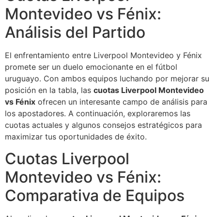
Montevideo vs Fénix:
Análisis del Partido
El enfrentamiento entre Liverpool Montevideo y Fénix
promete ser un duelo emocionante en el fútbol
uruguayo. Con ambos equipos luchando por mejorar su
posición en la tabla, las
cuotas Liverpool Montevideo
vs Fénix
ofrecen un interesante campo de análisis para
los apostadores. A continuación, exploraremos las
cuotas actuales y algunos consejos estratégicos para
maximizar tus oportunidades de éxito.
Cuotas Liverpool
Montevideo vs Fénix:
Comparativa de Equipos