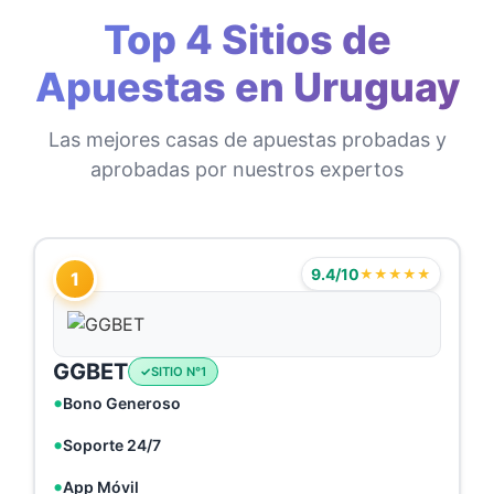
Top 4 Sitios de
Apuestas en Uruguay
Las mejores casas de apuestas probadas y
aprobadas por nuestros expertos
9.4/10
★★★★★
1
GGBET
SITIO N°1
Bono Generoso
Soporte 24/7
App Móvil