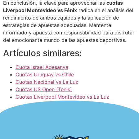
En conclusión, la clave para aprovechar las
cuotas
Liverpool Montevideo vs Fénix
radica en el análisis del
rendimiento de ambos equipos y la aplicación de
estrategias de apuestas adecuadas. Mantente
informado y apuesta con responsabilidad para disfrutar
del emocionante mundo de las apuestas deportivas.
Artículos similares:
Cuota Israel Adesanya
Cuotas Uruguay vs Chile
Cuotas Nacional vs La Luz
Cuotas US Open (Tenis)
Cuotas Liverpool Montevideo vs La Luz