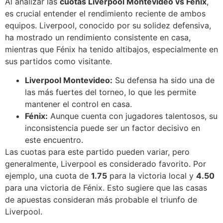
Al analizar las
cuotas Liverpool Montevideo vs Fénix
,
es crucial entender el rendimiento reciente de ambos
equipos. Liverpool, conocido por su solidez defensiva,
ha mostrado un rendimiento consistente en casa,
mientras que Fénix ha tenido altibajos, especialmente en
sus partidos como visitante.
Liverpool Montevideo:
Su defensa ha sido una de
las más fuertes del torneo, lo que les permite
mantener el control en casa.
Fénix:
Aunque cuenta con jugadores talentosos, su
inconsistencia puede ser un factor decisivo en
este encuentro.
Las cuotas para este partido pueden variar, pero
generalmente, Liverpool es considerado favorito. Por
ejemplo, una cuota de
1.75
para la victoria local y
4.50
para una victoria de Fénix. Esto sugiere que las casas
de apuestas consideran más probable el triunfo de
Liverpool.