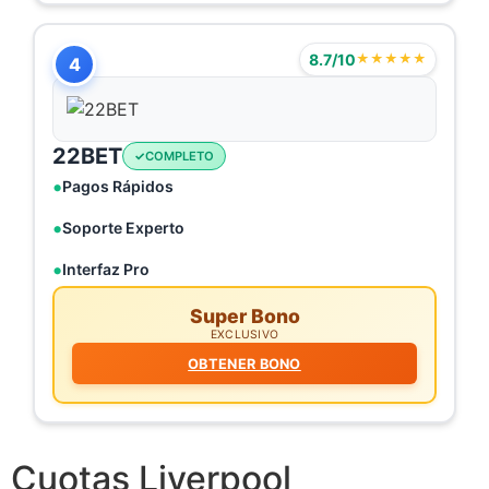
8.7/10
★★★★★
4
22BET
COMPLETO
Pagos Rápidos
Soporte Experto
Interfaz Pro
Super Bono
EXCLUSIVO
OBTENER BONO
Cuotas Liverpool