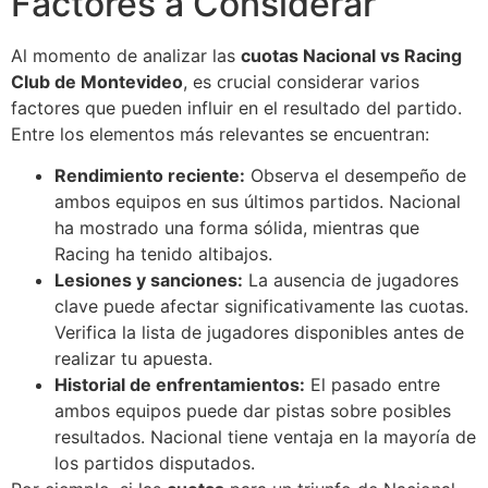
Factores a Considerar
Al momento de analizar las
cuotas Nacional vs Racing
Club de Montevideo
, es crucial considerar varios
factores que pueden influir en el resultado del partido.
Entre los elementos más relevantes se encuentran:
Rendimiento reciente:
Observa el desempeño de
ambos equipos en sus últimos partidos. Nacional
ha mostrado una forma sólida, mientras que
Racing ha tenido altibajos.
Lesiones y sanciones:
La ausencia de jugadores
clave puede afectar significativamente las cuotas.
Verifica la lista de jugadores disponibles antes de
realizar tu apuesta.
Historial de enfrentamientos:
El pasado entre
ambos equipos puede dar pistas sobre posibles
resultados. Nacional tiene ventaja en la mayoría de
los partidos disputados.