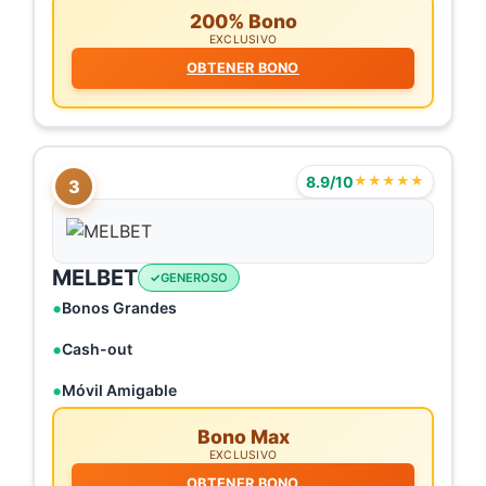
200% Bono
EXCLUSIVO
OBTENER BONO
8.9/10
★★★★★
3
MELBET
GENEROSO
Bonos Grandes
Cash-out
Móvil Amigable
Bono Max
EXCLUSIVO
OBTENER BONO