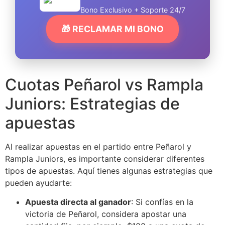
Bono Exclusivo + Soporte 24/7
🎁 RECLAMAR MI BONO
Cuotas Peñarol vs Rampla
Juniors: Estrategias de
apuestas
Al realizar apuestas en el partido entre Peñarol y
Rampla Juniors, es importante considerar diferentes
tipos de apuestas. Aquí tienes algunas estrategias que
pueden ayudarte:
Apuesta directa al ganador
: Si confías en la
victoria de Peñarol, considera apostar una