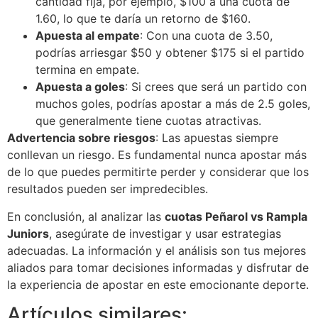
cantidad fija, por ejemplo, $100 a una cuota de
1.60, lo que te daría un retorno de $160.
Apuesta al empate
: Con una cuota de 3.50,
podrías arriesgar $50 y obtener $175 si el partido
termina en empate.
Apuesta a goles
: Si crees que será un partido con
muchos goles, podrías apostar a más de 2.5 goles,
que generalmente tiene cuotas atractivas.
Advertencia sobre riesgos
: Las apuestas siempre
conllevan un riesgo. Es fundamental nunca apostar más
de lo que puedes permitirte perder y considerar que los
resultados pueden ser impredecibles.
En conclusión, al analizar las
cuotas Peñarol vs Rampla
Juniors
, asegúrate de investigar y usar estrategias
adecuadas. La información y el análisis son tus mejores
aliados para tomar decisiones informadas y disfrutar de
la experiencia de apostar en este emocionante deporte.
Artículos similares: