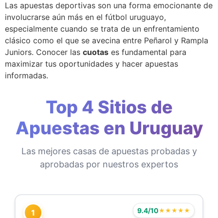
Las apuestas deportivas son una forma emocionante de
involucrarse aún más en el fútbol uruguayo,
especialmente cuando se trata de un enfrentamiento
clásico como el que se avecina entre Peñarol y Rampla
Juniors. Conocer las
cuotas
es fundamental para
maximizar tus oportunidades y hacer apuestas
informadas.
Top 4 Sitios de
Apuestas en Uruguay
Las mejores casas de apuestas probadas y
aprobadas por nuestros expertos
9.4/10
★★★★★
1