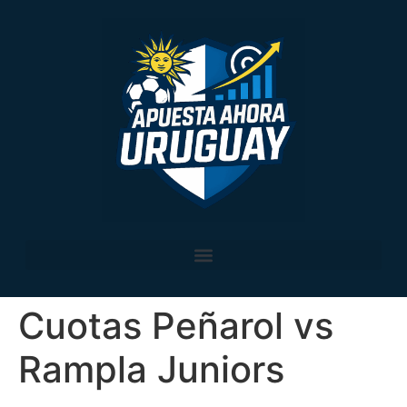
Cuotas Peñarol vs
Rampla Juniors