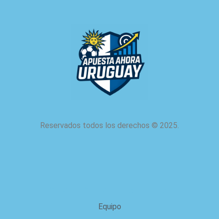
Reservados todos los derechos
©
2025.
acerca de nosotros
Equipo