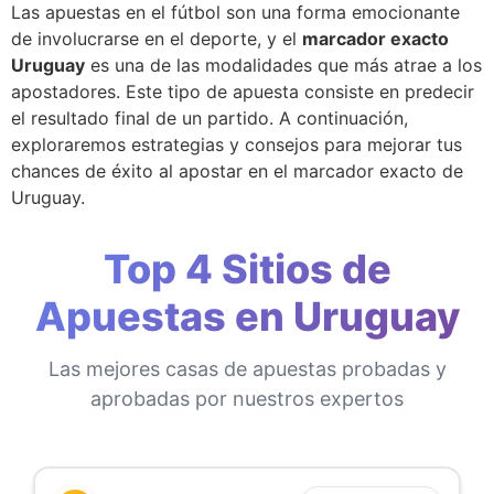
Las apuestas en el fútbol son una forma emocionante
de involucrarse en el deporte, y el
marcador exacto
Uruguay
es una de las modalidades que más atrae a los
apostadores. Este tipo de apuesta consiste en predecir
el resultado final de un partido. A continuación,
exploraremos estrategias y consejos para mejorar tus
chances de éxito al apostar en el marcador exacto de
Uruguay.
Top 4 Sitios de
Apuestas en Uruguay
Las mejores casas de apuestas probadas y
aprobadas por nuestros expertos