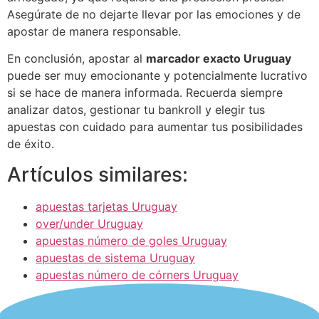
Asegúrate de no dejarte llevar por las emociones y de
apostar de manera responsable.
En conclusión, apostar al
marcador exacto Uruguay
puede ser muy emocionante y potencialmente lucrativo
si se hace de manera informada. Recuerda siempre
analizar datos, gestionar tu bankroll y elegir tus
apuestas con cuidado para aumentar tus posibilidades
de éxito.
Artículos similares:
apuestas tarjetas Uruguay
over/under Uruguay
apuestas número de goles Uruguay
apuestas de sistema Uruguay
apuestas número de córners Uruguay