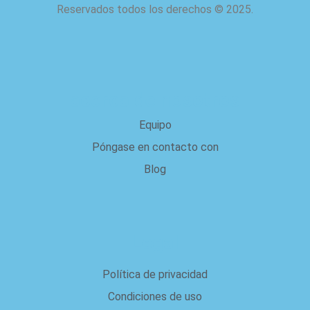
Reservados todos los derechos
©
2025.
acerca de nosotros
Equipo
Póngase en contacto con
Blog
Legal
Política de privacidad
Condiciones de uso