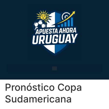
Pronóstico Copa
Sudamericana