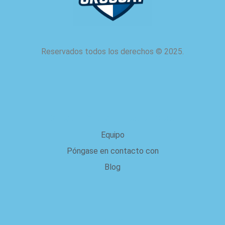
Reservados todos los derechos
©
2025.
acerca de nosotros
Equipo
Póngase en contacto con
Blog
Legal