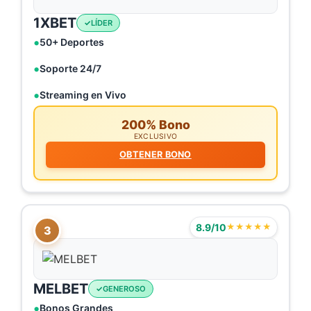
1XBET
LÍDER
50+ Deportes
Soporte 24/7
Streaming en Vivo
200% Bono
EXCLUSIVO
OBTENER BONO
8.9/10
★★★★★
3
MELBET
GENEROSO
Bonos Grandes