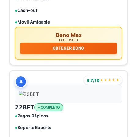
Cash-out
Móvil Amigable
Bono Max
EXCLUSIVO
OBTENER BONO
8.7/10
★★★★★
4
22BET
COMPLETO
Pagos Rápidos
Soporte Experto