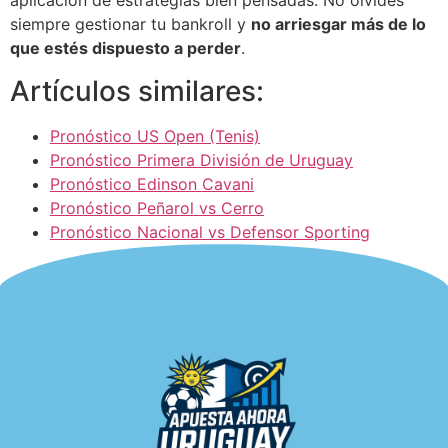
aplicación de estrategias bien pensadas. No olvides
siempre gestionar tu bankroll y
no arriesgar más de lo
que estés dispuesto a perder
.
Artículos similares:
Pronóstico US Open (Tenis)
Pronóstico Primera División de Uruguay
Pronóstico Edinson Cavani
Pronóstico Peñarol vs Cerro
Pronóstico Nacional vs Defensor Sporting