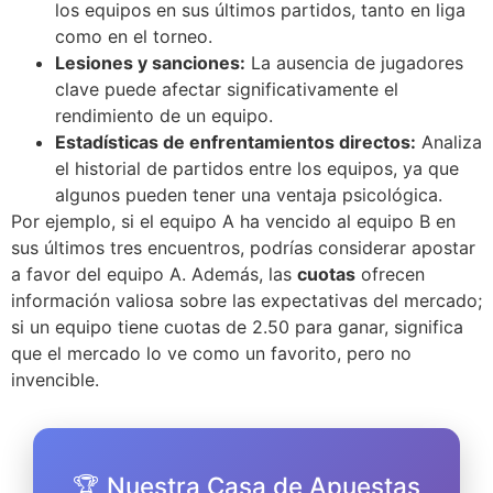
los equipos en sus últimos partidos, tanto en liga
como en el torneo.
Lesiones y sanciones:
La ausencia de jugadores
clave puede afectar significativamente el
rendimiento de un equipo.
Estadísticas de enfrentamientos directos:
Analiza
el historial de partidos entre los equipos, ya que
algunos pueden tener una ventaja psicológica.
Por ejemplo, si el equipo A ha vencido al equipo B en
sus últimos tres encuentros, podrías considerar apostar
a favor del equipo A. Además, las
cuotas
ofrecen
información valiosa sobre las expectativas del mercado;
si un equipo tiene cuotas de 2.50 para ganar, significa
que el mercado lo ve como un favorito, pero no
invencible.
🏆 Nuestra Casa de Apuestas