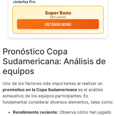
Interfaz Pro
Super Bono
EXCLUSIVO
OBTENER BONO
Pronóstico Copa
Sudamericana: Análisis de
equipos
Uno de los factores más importantes al realizar un
pronóstico en la Copa Sudamericana
es el análisis
exhaustivo de los equipos participantes. Es
fundamental considerar diversos elementos, tales como:
Rendimiento reciente:
Observa cómo han jugado