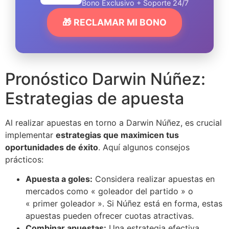
Bono Exclusivo + Soporte 24/7
🎁 RECLAMAR MI BONO
Pronóstico Darwin Núñez:
Estrategias de apuesta
Al realizar apuestas en torno a Darwin Núñez, es crucial
implementar
estrategias que maximicen tus
oportunidades de éxito
. Aquí algunos consejos
prácticos:
Apuesta a goles:
Considera realizar apuestas en
mercados como « goleador del partido » o
« primer goleador ». Si Núñez está en forma, estas
apuestas pueden ofrecer cuotas atractivas.
Combinar apuestas:
Una estrategia efectiva