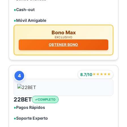
Cash-out
Móvil Amigable
Bono Max
EXCLUSIVO
OBTENER BONO
8.7/10
★★★★★
4
22BET
COMPLETO
Pagos Rápidos
Soporte Experto