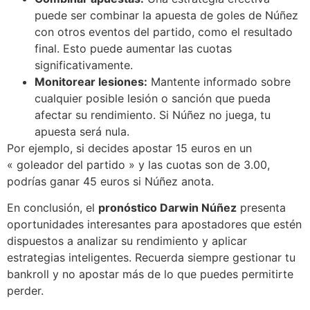
puede ser combinar la apuesta de goles de Núñez
con otros eventos del partido, como el resultado
final. Esto puede aumentar las cuotas
significativamente.
Monitorear lesiones:
Mantente informado sobre
cualquier posible lesión o sanción que pueda
afectar su rendimiento. Si Núñez no juega, tu
apuesta será nula.
Por ejemplo, si decides apostar 15 euros en un
« goleador del partido » y las cuotas son de 3.00,
podrías ganar 45 euros si Núñez anota.
En conclusión, el
pronóstico Darwin Núñez
presenta
oportunidades interesantes para apostadores que estén
dispuestos a analizar su rendimiento y aplicar
estrategias inteligentes. Recuerda siempre gestionar tu
bankroll y no apostar más de lo que puedes permitirte
perder.