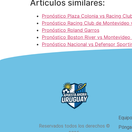
Artículos similares:
Pronóstico Plaza Colonia vs Racing Cl
Pronóstico Racing Club de Montevideo 
Pronóstico Roland Garros
Pronóstico Boston River vs Montevideo 
Pronóstico Nacional vs Defensor Sporti
ac
no
Equip
Reservados todos los derechos
©
Pónga