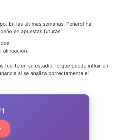
ipo. En las últimas semanas, Peñarol ha
mpeño en apuestas futuras.
idos.
 alineación.
fuerte en su estadio, lo que puede influir en
nancia si se analiza correctamente el
°1
O