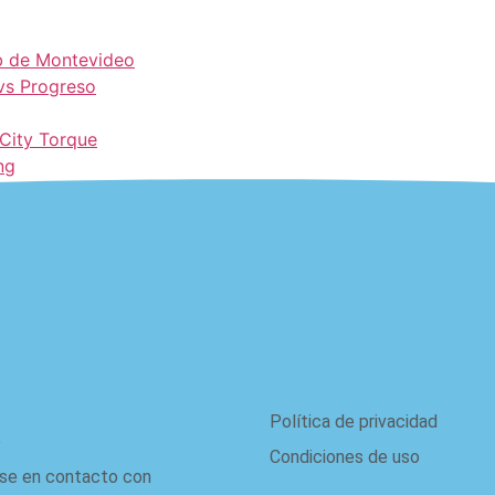
ub de Montevideo
vs Progreso
City Torque
ng
erca de
Legal
sotros
Política de privacidad
o
Condiciones de uso
se en contacto con