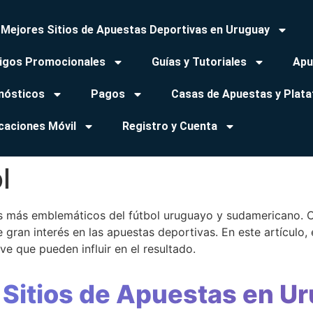
 Mejores Sitios de Apuestas Deportivas en Uruguay
igos Promocionales
Guías y Tutoriales
Apu
nósticos
Pagos
Casas de Apuestas y Plat
icaciones Móvil
Registro y Cuenta
l
os más emblemáticos del fútbol uruguayo y sudamericano. Co
e gran interés en las apuestas deportivas. En este artículo
e que pueden influir en el resultado.
 Sitios de Apuestas en U