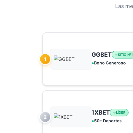
Las me
GGBET
SITIO N°1
1
Bono Generoso
1XBET
LÍDER
2
50+ Deportes