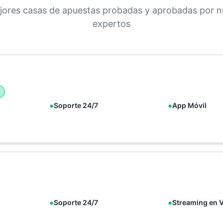
jores casas de apuestas probadas y aprobadas por n
expertos
Soporte 24/7
App Móvil
Soporte 24/7
Streaming en 