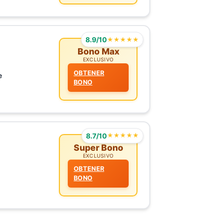
8.9/10
★★★★★
Bono Max
EXCLUSIVO
OBTENER
e
BONO
8.7/10
★★★★★
Super Bono
EXCLUSIVO
OBTENER
BONO