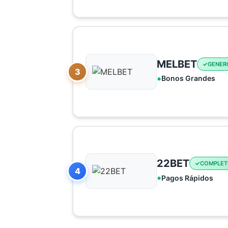
MELBET
GENER
3
Bonos Grandes
22BET
COMPLE
4
Pagos Rápidos