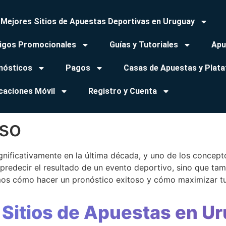
 Mejores Sitios de Apuestas Deportivas en Uruguay
igos Promocionales
Guías y Tutoriales
Apu
nósticos
Pagos
Casas de Apuestas y Plat
icaciones Móvil
Registro y Cuenta
eso
gnificativamente en la última década, y uno de los concep
 predecir el resultado de un evento deportivo, sino que tam
remos cómo hacer un pronóstico exitoso y cómo maximizar t
 Sitios de Apuestas en U