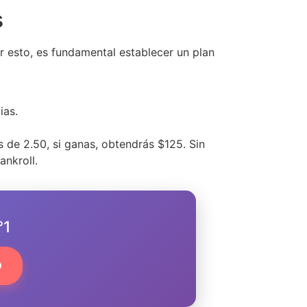
s
r esto, es fundamental establecer un plan
ias.
 de 2.50, si ganas, obtendrás $125. Sin
ankroll.
°1
O