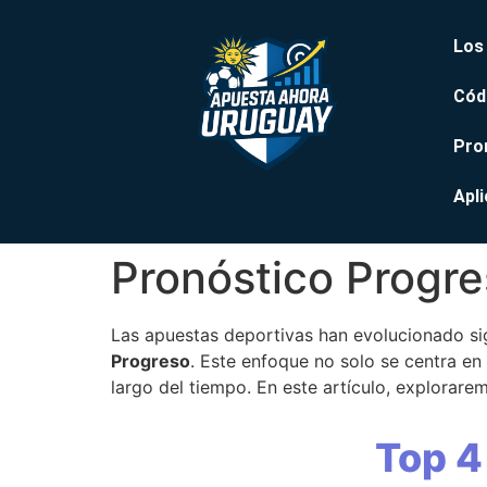
Los
Cód
Pro
Apl
Pronóstico Progr
Las apuestas deportivas han evolucionado si
Progreso
. Este enfoque no solo se centra en
largo del tiempo. En este artículo, explora
Top 4