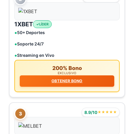
1XBET
LÍDER
50+ Deportes
Soporte 24/7
Streaming en Vivo
200% Bono
EXCLUSIVO
OBTENER BONO
8.9/10
★★★★★
3