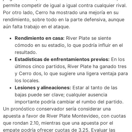
permite competir de igual a igual contra cualquier rival.
Por otro lado, Cerro ha mostrado una mejoría en su
rendimiento, sobre todo en la parte defensiva, aunque
aún falta trabajo en el ataque.
Rendimiento en casa:
River Plate se siente
cómodo en su estadio, lo que podría influir en el
resultado.
Estadísticas de enfrentamientos previos:
En los
últimos cinco partidos, River Plate ha ganado tres
y Cerro dos, lo que sugiere una ligera ventaja para
los locales.
Lesiones y alineaciones:
Estar al tanto de las
bajas puede ser clave; cualquier ausencia
importante podría cambiar el rumbo del partido.
Un pronóstico conservador sería considerar una
apuesta a favor de River Plate Montevideo, con cuotas
que rondan 2.10, mientras que una apuesta por el
empate podría ofrecer cuotas de 3.25. Evaluar las