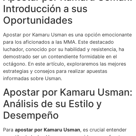
Introducción a sus
Oportunidades
Apostar por Kamaru Usman es una opción emocionante
para los aficionados a las MMA. Este destacado
luchador, conocido por su habilidad y resistencia, ha
demostrado ser un contendiente formidable en el
octágono. En este artículo, exploraremos las mejores
estrategias y consejos para realizar apuestas
informadas sobre Usman.
Apostar por Kamaru Usman:
Análisis de su Estilo y
Desempeño
Para
apostar por Kamaru Usman
, es crucial entender