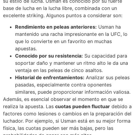
su estilo de lucha. Usman es conocido por su fuerte
base de lucha en la lucha libre, combinada con un
excelente striking. Algunos puntos a considerar son:
Rendimiento en peleas anteriores:
Usman ha
mantenido una racha impresionante en la UFC, lo
que lo convierte en un favorito en muchas
apuestas.
Conocido por su resistencia:
Su capacidad para
soportar daño y mantener un ritmo alto le da una
ventaja en las peleas de cinco asaltos.
Historial de enfrentamientos:
Analizar sus peleas
pasadas, especialmente contra oponentes
similares, puede proporcionar información valiosa.
Además, es esencial observar el momento en que se
realiza la apuesta. Las
cuotas pueden fluctuar
debido a
factores como lesiones o cambios en la preparación del
luchador. Por ejemplo, si Usman está en su mejor forma
física, las cuotas pueden ser más bajas, pero las