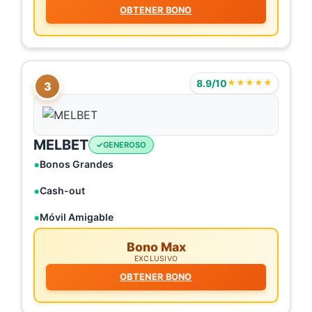
OBTENER BONO
8.9/10
★★★★★
3
MELBET
GENEROSO
Bonos Grandes
Cash-out
Móvil Amigable
Bono Max
EXCLUSIVO
OBTENER BONO