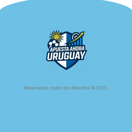
Reservados todos los derechos
©
2025.
acerca de nosotros