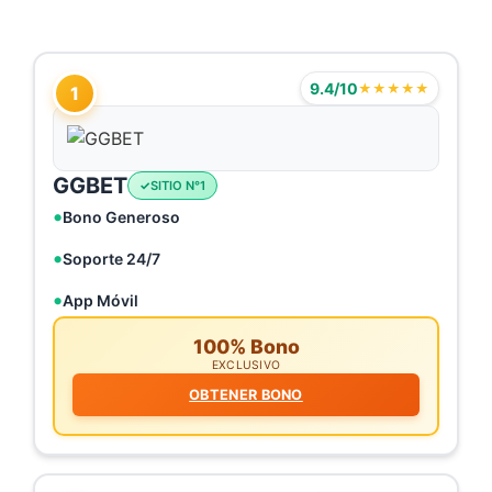
9.4/10
★★★★★
1
GGBET
SITIO N°1
Bono Generoso
Soporte 24/7
App Móvil
100% Bono
EXCLUSIVO
OBTENER BONO