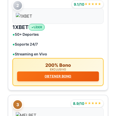
9.1/10
★★★★★
2
1XBET
LÍDER
50+ Deportes
Soporte 24/7
Streaming en Vivo
200% Bono
EXCLUSIVO
OBTENER BONO
8.9/10
★★★★★
3