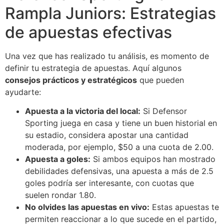
Rampla Juniors: Estrategias
de apuestas efectivas
Una vez que has realizado tu análisis, es momento de
definir tu estrategia de apuestas. Aquí algunos
consejos prácticos y estratégicos
que pueden
ayudarte:
Apuesta a la victoria del local:
Si Defensor
Sporting juega en casa y tiene un buen historial en
su estadio, considera apostar una cantidad
moderada, por ejemplo, $50 a una cuota de 2.00.
Apuesta a goles:
Si ambos equipos han mostrado
debilidades defensivas, una apuesta a más de 2.5
goles podría ser interesante, con cuotas que
suelen rondar 1.80.
No olvides las apuestas en vivo:
Estas apuestas te
permiten reaccionar a lo que sucede en el partido,