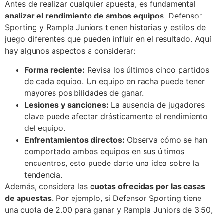
Antes de realizar cualquier apuesta, es fundamental
analizar el rendimiento de ambos equipos
. Defensor
Sporting y Rampla Juniors tienen historias y estilos de
juego diferentes que pueden influir en el resultado. Aquí
hay algunos aspectos a considerar:
Forma reciente:
Revisa los últimos cinco partidos
de cada equipo. Un equipo en racha puede tener
mayores posibilidades de ganar.
Lesiones y sanciones:
La ausencia de jugadores
clave puede afectar drásticamente el rendimiento
del equipo.
Enfrentamientos directos:
Observa cómo se han
comportado ambos equipos en sus últimos
encuentros, esto puede darte una idea sobre la
tendencia.
Además, considera las
cuotas ofrecidas por las casas
de apuestas
. Por ejemplo, si Defensor Sporting tiene
una cuota de 2.00 para ganar y Rampla Juniors de 3.50,