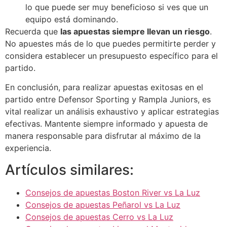
lo que puede ser muy beneficioso si ves que un
equipo está dominando.
Recuerda que
las apuestas siempre llevan un riesgo
.
No apuestes más de lo que puedes permitirte perder y
considera establecer un presupuesto específico para el
partido.
En conclusión, para realizar apuestas exitosas en el
partido entre Defensor Sporting y Rampla Juniors, es
vital realizar un análisis exhaustivo y aplicar estrategias
efectivas. Mantente siempre informado y apuesta de
manera responsable para disfrutar al máximo de la
experiencia.
Artículos similares:
Consejos de apuestas Boston River vs La Luz
Consejos de apuestas Peñarol vs La Luz
Consejos de apuestas Cerro vs La Luz