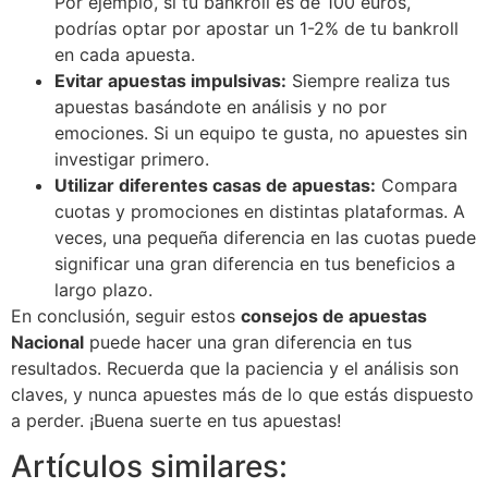
Por ejemplo, si tu bankroll es de 100 euros,
podrías optar por apostar un 1-2% de tu bankroll
en cada apuesta.
Evitar apuestas impulsivas:
Siempre realiza tus
apuestas basándote en análisis y no por
emociones. Si un equipo te gusta, no apuestes sin
investigar primero.
Utilizar diferentes casas de apuestas:
Compara
cuotas y promociones en distintas plataformas. A
veces, una pequeña diferencia en las cuotas puede
significar una gran diferencia en tus beneficios a
largo plazo.
En conclusión, seguir estos
consejos de apuestas
Nacional
puede hacer una gran diferencia en tus
resultados. Recuerda que la paciencia y el análisis son
claves, y nunca apuestes más de lo que estás dispuesto
a perder. ¡Buena suerte en tus apuestas!
Artículos similares: