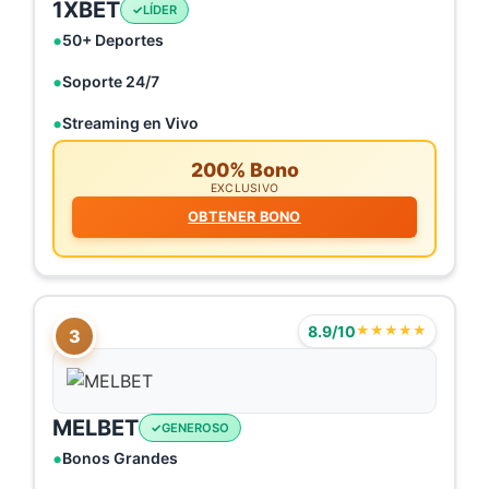
1XBET
LÍDER
50+ Deportes
Soporte 24/7
Streaming en Vivo
200% Bono
EXCLUSIVO
OBTENER BONO
8.9/10
★★★★★
3
MELBET
GENEROSO
Bonos Grandes