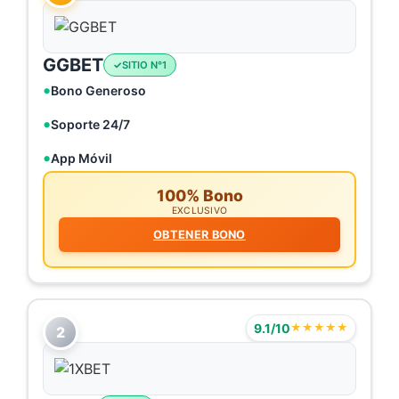
GGBET
SITIO N°1
Bono Generoso
Soporte 24/7
App Móvil
100% Bono
EXCLUSIVO
OBTENER BONO
9.1/10
★★★★★
2