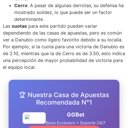
Cerro
: A pesar de algunas derrotas, su defensa ha
mostrado solidez, lo que puede ser un factor
determinante.
Las
cuotas
para este partido pueden variar
dependiendo de las casas de apuestas, pero es común
ver a Danubio como ligero favorito debido a su localía.
Por ejemplo, si la cuota para una victoria de Danubio es
de 2.10, mientras que la de Cerro es de 3.50, esto indica
una percepción de mayor probabilidad de victoria para
el equipo local.
🏆 Nuestra Casa de Apuestas
Recomendada N°1
GGBet
Bono Exclusivo + Soporte 24/7