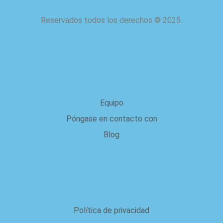
Reservados todos los derechos
©
2025.
acerca de nosotros
Equipo
Póngase en contacto con
Blog
Legal
Política de privacidad