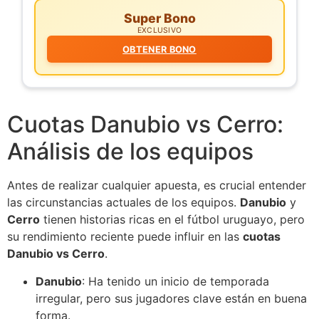
Super Bono
EXCLUSIVO
OBTENER BONO
Cuotas Danubio vs Cerro:
Análisis de los equipos
Antes de realizar cualquier apuesta, es crucial entender
las circunstancias actuales de los equipos.
Danubio
y
Cerro
tienen historias ricas en el fútbol uruguayo, pero
su rendimiento reciente puede influir en las
cuotas
Danubio vs Cerro
.
Danubio
: Ha tenido un inicio de temporada
irregular, pero sus jugadores clave están en buena
forma.