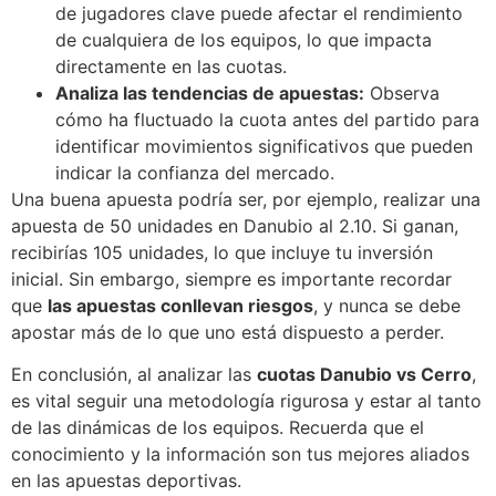
de jugadores clave puede afectar el rendimiento
de cualquiera de los equipos, lo que impacta
directamente en las cuotas.
Analiza las tendencias de apuestas:
Observa
cómo ha fluctuado la cuota antes del partido para
identificar movimientos significativos que pueden
indicar la confianza del mercado.
Una buena apuesta podría ser, por ejemplo, realizar una
apuesta de 50 unidades en Danubio al 2.10. Si ganan,
recibirías 105 unidades, lo que incluye tu inversión
inicial. Sin embargo, siempre es importante recordar
que
las apuestas conllevan riesgos
, y nunca se debe
apostar más de lo que uno está dispuesto a perder.
En conclusión, al analizar las
cuotas Danubio vs Cerro
,
es vital seguir una metodología rigurosa y estar al tanto
de las dinámicas de los equipos. Recuerda que el
conocimiento y la información son tus mejores aliados
en las apuestas deportivas.