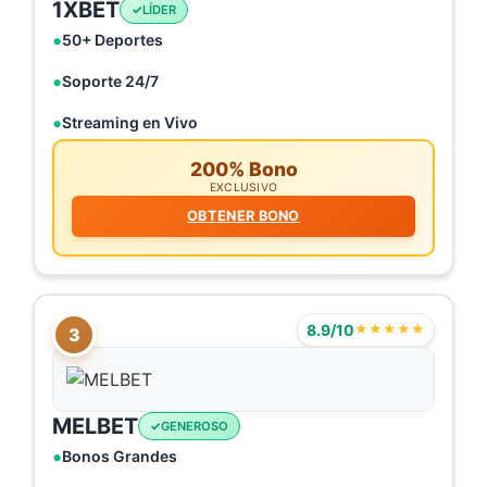
1XBET
LÍDER
50+ Deportes
Soporte 24/7
Streaming en Vivo
200% Bono
EXCLUSIVO
OBTENER BONO
8.9/10
★★★★★
3
MELBET
GENEROSO
Bonos Grandes