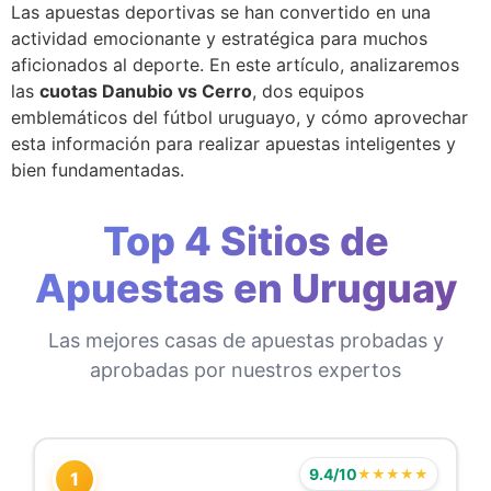
Las apuestas deportivas se han convertido en una
actividad emocionante y estratégica para muchos
aficionados al deporte. En este artículo, analizaremos
las
cuotas Danubio vs Cerro
, dos equipos
emblemáticos del fútbol uruguayo, y cómo aprovechar
esta información para realizar apuestas inteligentes y
bien fundamentadas.
Top 4 Sitios de
Apuestas en Uruguay
Las mejores casas de apuestas probadas y
aprobadas por nuestros expertos
9.4/10
★★★★★
1