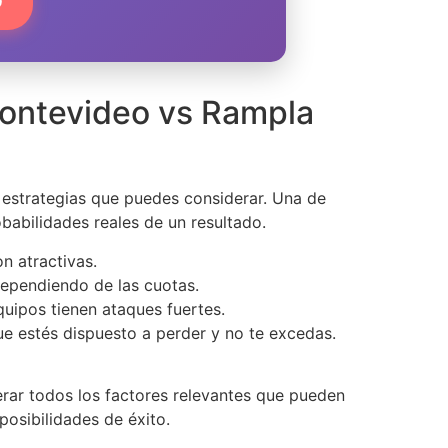
O
Montevideo vs Rampla
 estrategias que puedes considerar. Una de
obabilidades reales de un resultado.
n atractivas.
ependiendo de las cuotas.
uipos tienen ataques fuertes.
ue estés dispuesto a perder y no te excedas.
derar todos los factores relevantes que pueden
posibilidades de éxito.