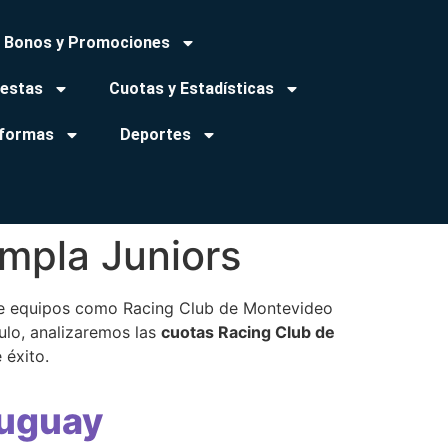
Bonos y Promociones
estas
Cuotas y Estadísticas
aformas
Deportes
mpla Juniors
tre equipos como Racing Club de Montevideo
ulo, analizaremos las
cuotas Racing Club de
 éxito.
ruguay