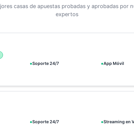
jores casas de apuestas probadas y aprobadas por n
expertos
Soporte 24/7
App Móvil
Soporte 24/7
Streaming en 