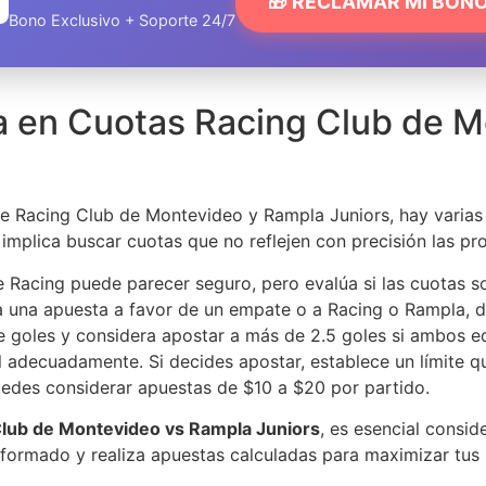
🎁 RECLAMAR MI BON
Bono Exclusivo + Soporte 24/7
a en Cuotas Racing Club de 
re Racing Club de Montevideo y Rampla Juniors, hay varias
 implica buscar cuotas que no reflejen con precisión las pr
e Racing puede parecer seguro, pero evalúa si las cuotas so
 una apuesta a favor de un empate o a Racing o Rampla, d
e goles y considera apostar a más de 2.5 goles si ambos eq
 adecuadamente. Si decides apostar, establece un límite q
uedes considerar apuestas de $10 a $20 por partido.
Club de Montevideo vs Rampla Juniors
, es esencial consi
 informado y realiza apuestas calculadas para maximizar tus 