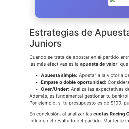
Estrategias de Apuest
Juniors
Cuando se trata de apostar en el partido ent
las más efectivas es la
apuesta de valor
, que
Apuesta simple:
Apostar a la victoria d
Empate o doble oportunidad:
Considera
Over/Under:
Analiza las expectativas d
Además, es fundamental gestionar tu bankroll
Por ejemplo, si tu presupuesto es de $100, p
En conclusión, al analizar las
cuotas Racing 
influir en el resultado del partido. Mantente