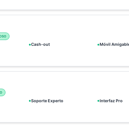
OSO
Cash-out
Móvil Amigabl
TO
Soporte Experto
Interfaz Pro