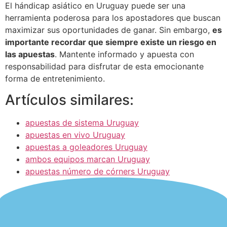
El hándicap asiático en Uruguay puede ser una
herramienta poderosa para los apostadores que buscan
maximizar sus oportunidades de ganar. Sin embargo,
es
importante recordar que siempre existe un riesgo en
las apuestas
. Mantente informado y apuesta con
responsabilidad para disfrutar de esta emocionante
forma de entretenimiento.
Artículos similares:
apuestas de sistema Uruguay
apuestas en vivo Uruguay
apuestas a goleadores Uruguay
ambos equipos marcan Uruguay
apuestas número de córners Uruguay