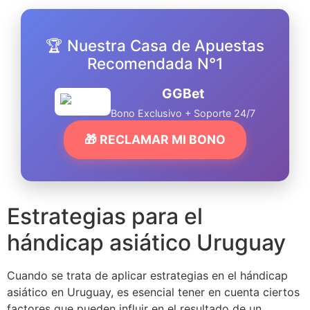
🏆 Nuestra Casa de Apuestas
Recomendada N°1
GGBet
Bono Exclusivo + Soporte 24/7
🎁 RECLAMAR MI BONO
Estrategias para el
hándicap asiático Uruguay
Cuando se trata de aplicar estrategias en el hándicap
asiático en Uruguay, es esencial tener en cuenta ciertos
factores que pueden influir en el resultado de un