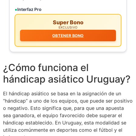
Interfaz Pro
Super Bono
EXCLUSIVO
OBTENER BONO
¿Cómo funciona el
hándicap asiático Uruguay?
El hándicap asiático se basa en la asignación de un
“hándicap” a uno de los equipos, que puede ser positivo
o negativo. Esto significa que, para que una apuesta
sea ganadora, el equipo favorecido debe superar el
hándicap establecido. En Uruguay, esta modalidad se
utiliza comúnmente en deportes como el fútbol y el