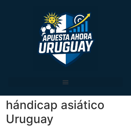
hándicap asiático
Uruguay