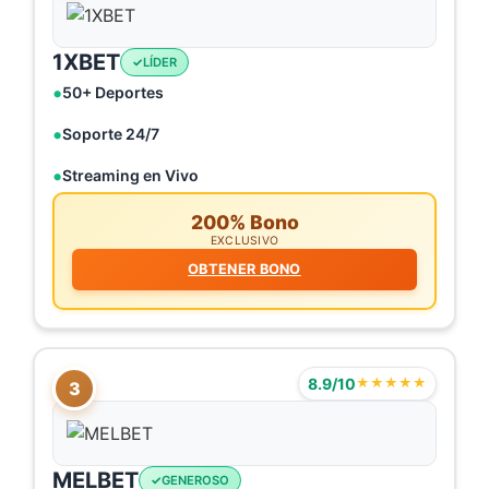
1XBET
LÍDER
50+ Deportes
Soporte 24/7
Streaming en Vivo
200% Bono
EXCLUSIVO
OBTENER BONO
8.9/10
★★★★★
3
MELBET
GENEROSO