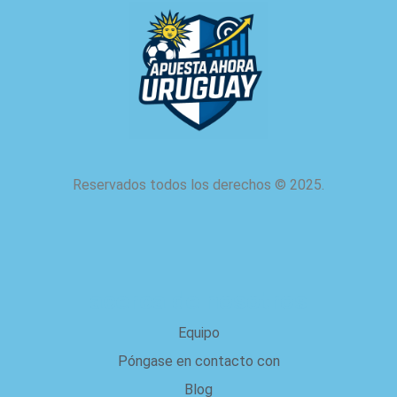
Reservados todos los derechos
©
2025.
acerca de nosotros
Equipo
Póngase en contacto con
Blog