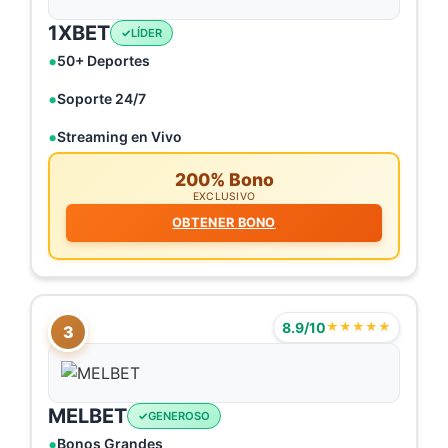
1XBET
LÍDER
50+ Deportes
Soporte 24/7
Streaming en Vivo
200% Bono
EXCLUSIVO
OBTENER BONO
8.9/10
★★★★★
3
MELBET
GENEROSO
Bonos Grandes