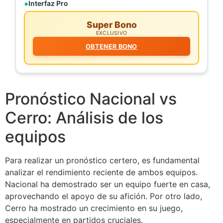
Interfaz Pro
Super Bono
EXCLUSIVO
OBTENER BONO
Pronóstico Nacional vs
Cerro: Análisis de los
equipos
Para realizar un pronóstico certero, es fundamental
analizar el rendimiento reciente de ambos equipos.
Nacional ha demostrado ser un equipo fuerte en casa,
aprovechando el apoyo de su afición. Por otro lado,
Cerro ha mostrado un crecimiento en su juego,
especialmente en partidos cruciales.